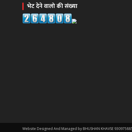
भेट देने वालो की संख्या
जनप्रतिनिधी गप्प,कोलगाव साखरा रस्ता चिखलात!शेवटचा इशारा
02:55
WCL विरुद्ध वृद्ध शेतकरी दांपत्याचा लढा! न्यायासाठी विजय पिदुरक
06:18
वारंवार निवेदन देऊनही जनप्रतिनिधी व लोकनिर्माण विभागाची झोप उघ
02:16
"विमा कंपन्या मालामाल, शेतकरी कंगाल?"विजय पिदूरकर यांचा 
04:11
लोकांना भरभरून हसवणारा आज बाप आणि मुलाचं भावनिक नातं द
06:41
Website Designed And Managed by BHUSHAN KHAVSE 93097588