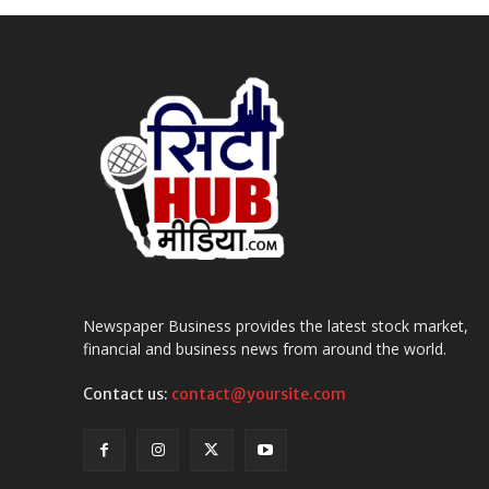
"वणीत काँग्रेस आक्रमक!"सरकारला थेट इशारा, "राहुल गांधींच्या
02:54
21 July 2026
01:09
वणी में बड़ा खुलासा!जिंदा 87 वर्षीय महिला को मतदाता सूची में बत
05:07
वणीतील गल्लीगल्लीतून होतेय जडवाहतूक,नागरिकांच्या जीवाला
02:41
जीव जाण्याची वाट बघताय का सरकार? दिपक चौपाटी ते लालगुडा र
02:34
Newspaper Business provides the latest stock market,
वेकोलीची मुजोरी संपली!गावकऱ्यांच्या आक्रमक आंदोलनापुढे झु
financial and business news from around the world.
11:20
Contact us:
contact@yoursite.com
जय हरी विठ्ठल,मामा भाच्यासह वणीतील तरूण निघाले पंढरीच्या वारी
02:39
पावसासाठी,सर्वांच्या सुखसमृद्धीसाठी देवीला साकडे घालण्याची पि
02:25