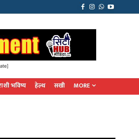
ate]
राशी भविष्य
हेल्थ
सखी
MORE