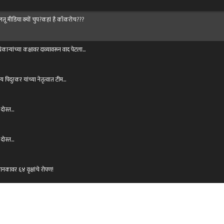
ालतू मीडिया क्यों चुप?कहां है कॉकरोच???
यांच्या कक्षावर दाव्यावरून वाद पेटला...
जय पिदुरकर यांच्या नेतृत्वात टीम…
 दोस्त…
 दोस्त…
ानकावर ६४ वृक्षांचे रोपण!
 | सड़क सुरक्षा का महाअभियान।