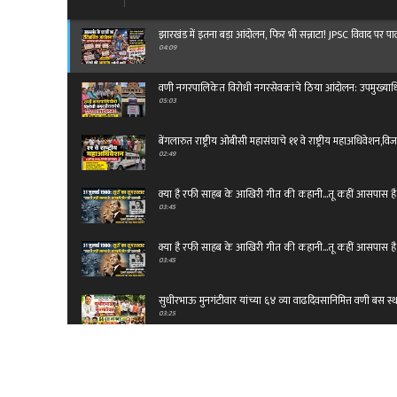
झारखंड में इतना बड़ा आंदोलन, फिर भी सन्नाटा! JPSC विवाद पर प
04:09
वणी नगरपालिकेत विरोधी नगरसेवकांचे ठिया आंदोलन: उपमुख्याधिकाऱ्
05:03
बेंगलारुत राष्ट्रीय ओबीसी महासंघाचे ११ वे राष्ट्रीय महाअधिवेशन,वि
02:49
क्या है रफी साहब के आखिरी गीत की कहानी...तू कहीं आसपास है
03:45
क्या है रफी साहब के आखिरी गीत की कहानी...तू कहीं आसपास है
03:45
सुधीरभाऊ मुनगंटीवार यांच्या ६४ व्या वाढदिवसानिमित्त वणी बस स्थ
03:25
नागपुर में भव्य राष्ट्रीय अधिवेशन | "शून्य अपघात मेरी जिम्मेदारी"
14:50