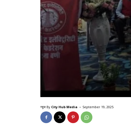
-
न्यूज By
City Hub Media
September 19, 2025