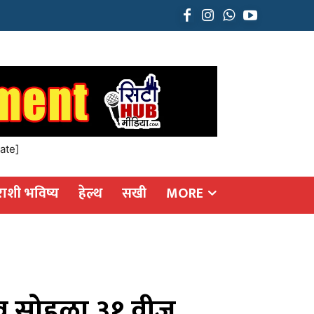
ate]
राशी भविष्य
हेल्थ
सखी
MORE
ौरव सोहळा ३१ वीज