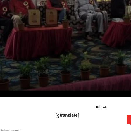
144
[gtranslate]
Advertisement