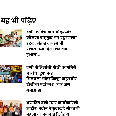
यह भी पढ़िए
वणी उपविभागात ओव्हरलोड
कोळसा वाहतूक अन् प्रदूषणाचा
उद्रेक: संतप्त ग्रामस्थांनी
प्रशासनाला दिला शेवटचा
इशारा…
August 8, 2026
वणी पोलिसांची मोठी कामगिरी;
चोरीचा ट्रक परत
मिळवला,आंतरजिल्हा वाहनचोर
टोळीचा पर्दाफाश; चार जण
गजाआड!
August 7, 2026
अभाविप वणी नगर कार्यकारिणी
जाहीर; नवीन नेतृत्वाकडे सोपवली
महत्त्वाची जबाबदारी,चैतन्य