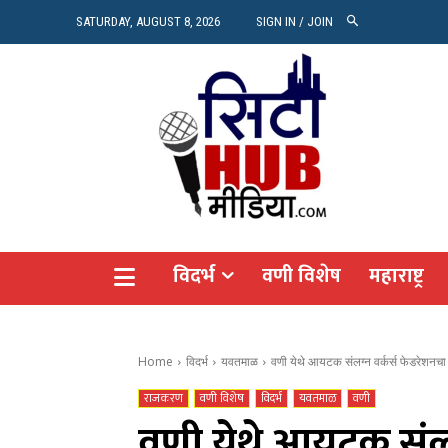
रियल 
SATURDAY, AUGUST 8, 2026
SIGN IN / JOIN
Vide
Agro
CITY
विदर्भ
वणी विशेष
महाराष्ट्र
Home
विदर्भ
यवतमाळ
वणी येथे आयटक संलग्न वर्कर्स फेडरेशनचा
राजकरण
वणी विशेष
विदर्भ
यवतमाळ
वणी
वणी येथे आयटक संलग