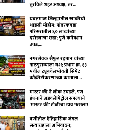
तुरविले शहर अध्यक्ष, तर...
August 7, 2026
यवतमाळ जिल्ह्यातील खाकीची
धाडसी मोहीम: पांढरकवडा
परिसरातील ६० लाखांच्या
दरोड्याचा छडा; पुणे कनेक्शन
उघड,...
August 6, 2026
नगरसेवक सैफुर रहमान यांच्या
पाठपुराव्याला यश; प्रभाग क्र. १३
मधील ट्यूबवेलभोवती सिमेंट
काँक्रीटीकरणाच्या कामाला...
August 6, 2026
मास्टर की ने लॉक उघडले, पण
इंधनाने अडवले!पेट्रोल संपल्याने
‘मास्टर की’ टोळीचा डाव फसला!
August 5, 2026
वणीतील ऐतिहासिक जंगल
सत्याग्रहाला अभिवादन;