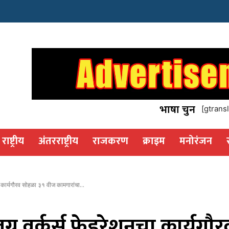
इस्टेट
os
भाषा चुनें
[gtransl
राष्ट्रीय
अंतरराष्ट्रीय
राजकरण
क्राइम
मनोरंजन
 कार्यगौरव सोहळा ३१ वीज कामगारांचा...
्न वर्कर्स फेडरेशनचा कार्यग