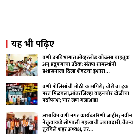
पावसासाठी,सर्वांच्या सुखसमृद्धीसाठी देवीला साकडे घालण्याची
पिढ्यांपासून चालत आलेली परंपरा...
02:25
जनप्रतिनिधी गप्प,कोलगाव साखरा रस्ता चिखलात!शेवटचा
इशारा!९ जुलैला वेकोलीची कोळसा वाहतूक रोखणार.
02:55
यह भी पढ़िए
WCL विरुद्ध वृद्ध शेतकरी दांपत्याचा लढा! न्यायासाठी विजय
पिदुरकर मैदानात...
06:18
वणी उपविभागात ओव्हरलोड कोळसा वाहतूक
वारंवार निवेदन देऊनही जनप्रतिनिधी व लोकनिर्माण विभागाची झोप
अन् प्रदूषणाचा उद्रेक: संतप्त ग्रामस्थांनी
उघडेना,खराब रस्त्यांमुळे गावकरी संतप्त.
प्रशासनाला दिला शेवटचा इशारा…
02:16
August 8, 2026
"विमा कंपन्या मालामाल, शेतकरी कंगाल?"विजय पिदूरकर यांचा
वणी पोलिसांची मोठी कामगिरी; चोरीचा ट्रक
पिक विमा कंपनीच्या धोरणाविरोधात लढा…
04:11
परत मिळवला,आंतरजिल्हा वाहनचोर टोळीचा
पर्दाफाश; चार जण गजाआड!
August 7, 2026
अभाविप वणी नगर कार्यकारिणी जाहीर; नवीन
नेतृत्वाकडे सोपवली महत्त्वाची जबाबदारी,चैतन्य
तुरविले शहर अध्यक्ष, तर...
August 7, 2026