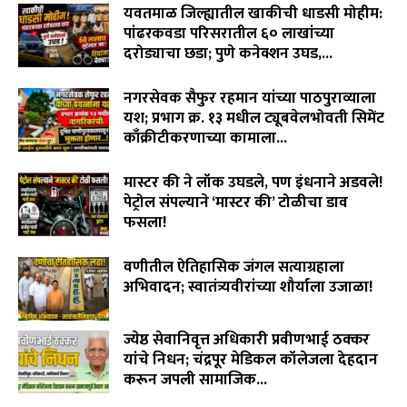
यवतमाळ जिल्ह्यातील खाकीची धाडसी मोहीम:
पांढरकवडा परिसरातील ६० लाखांच्या
दरोड्याचा छडा; पुणे कनेक्शन उघड,...
August 6, 2026
नगरसेवक सैफुर रहमान यांच्या पाठपुराव्याला
यश; प्रभाग क्र. १३ मधील ट्यूबवेलभोवती सिमेंट
काँक्रीटीकरणाच्या कामाला...
August 6, 2026
मास्टर की ने लॉक उघडले, पण इंधनाने अडवले!
पेट्रोल संपल्याने ‘मास्टर की’ टोळीचा डाव
फसला!
August 5, 2026
वणीतील ऐतिहासिक जंगल सत्याग्रहाला
अभिवादन; स्वातंत्र्यवीरांच्या शौर्याला उजाळा!
August 4, 2026
ज्येष्ठ सेवानिवृत्त अधिकारी प्रवीणभाई ठक्कर
यांचे निधन; चंद्रपूर मेडिकल कॉलेजला देहदान
करून जपली सामाजिक...
August 3, 2026