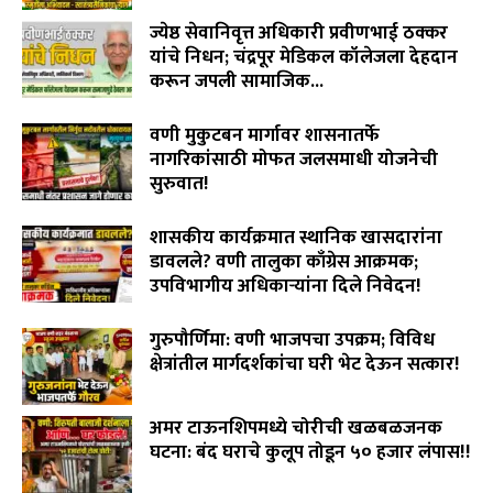
ज्येष्ठ सेवानिवृत्त अधिकारी प्रवीणभाई ठक्कर
यांचे निधन; चंद्रपूर मेडिकल कॉलेजला देहदान
करून जपली सामाजिक...
August 3, 2026
वणी मुकुटबन मार्गावर शासनातर्फे
नागरिकांसाठी मोफत जलसमाधी योजनेची
सुरुवात!
August 2, 2026
शासकीय कार्यक्रमात स्थानिक खासदारांना
डावलले? वणी तालुका काँग्रेस आक्रमक;
उपविभागीय अधिकाऱ्यांना दिले निवेदन!
July 31, 2026
गुरुपौर्णिमा: वणी भाजपचा उपक्रम; विविध
क्षेत्रांतील मार्गदर्शकांचा घरी भेट देऊन सत्कार!
July 29, 2026
अमर टाऊनशिपमध्ये चोरीची खळबळजनक
घटना: बंद घराचे कुलूप तोडून ५० हजार लंपास!!
July 28, 2026