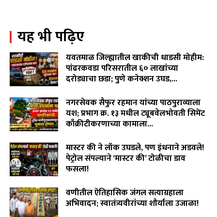
WCL विरुद्ध वृद्ध शेतकरी दांपत्याचा लढा! न्यायासाठी विजय
पिदुरकर मैदानात...
06:18
यह भी पढ़िए
वारंवार निवेदन देऊनही जनप्रतिनिधी व लोकनिर्माण विभागाची झोप
उघडेना,खराब रस्त्यांमुळे गावकरी संतप्त.
02:16
यवतमाळ जिल्ह्यातील खाकीची धाडसी मोहीम:
"विमा कंपन्या मालामाल, शेतकरी कंगाल?"विजय पिदूरकर यांचा
पांढरकवडा परिसरातील ६० लाखांच्या
पिक विमा कंपनीच्या धोरणाविरोधात लढा…
दरोड्याचा छडा; पुणे कनेक्शन उघड,...
04:11
August 6, 2026
लोकांना भरभरून हसवणारा आज बाप आणि मुलाचं भावनिक नातं
नगरसेवक सैफुर रहमान यांच्या पाठपुराव्याला
दाखवून डोळ्यात अश्रू आणतोय…
06:41
यश; प्रभाग क्र. १३ मधील ट्यूबवेलभोवती सिमेंट
काँक्रीटीकरणाच्या कामाला...
August 6, 2026
मास्टर की ने लॉक उघडले, पण इंधनाने अडवले!
पेट्रोल संपल्याने ‘मास्टर की’ टोळीचा डाव
फसला!
August 5, 2026
वणीतील ऐतिहासिक जंगल सत्याग्रहाला
अभिवादन; स्वातंत्र्यवीरांच्या शौर्याला उजाळा!
August 4, 2026