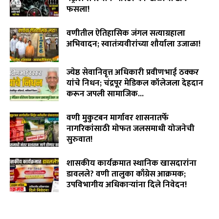
फसला!
August 5, 2026
वणीतील ऐतिहासिक जंगल सत्याग्रहाला
अभिवादन; स्वातंत्र्यवीरांच्या शौर्याला उजाळा!
August 4, 2026
ज्येष्ठ सेवानिवृत्त अधिकारी प्रवीणभाई ठक्कर
यांचे निधन; चंद्रपूर मेडिकल कॉलेजला देहदान
करून जपली सामाजिक...
August 3, 2026
वणी मुकुटबन मार्गावर शासनातर्फे
नागरिकांसाठी मोफत जलसमाधी योजनेची
सुरुवात!
August 2, 2026
शासकीय कार्यक्रमात स्थानिक खासदारांना
डावलले? वणी तालुका काँग्रेस आक्रमक;
उपविभागीय अधिकाऱ्यांना दिले निवेदन!
July 31, 2026