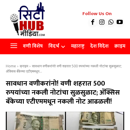
रियल इस्टेट
Follow Us On
Videos
Agro
वणी विशेष
विदर्भ
महाराष्ट्र
देश विदेश
क्राइम
Home
क्राइम
सावधान वणीकरांनो! वणी शहरात 500 रुपयांच्या नकली नोटांचा सुळसुळाट;
ॲक्सिस बँकेच्या एटीएममधून...
सावधान वणीकरांनो! वणी शहरात 500
रुपयांच्या नकली नोटांचा सुळसुळाट; ॲक्सिस
बँकेच्या एटीएममधून नकली नोट आढळली!