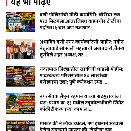
यह भी पढ़िए
WCL विरुद्ध वृद्ध शेतकरी दांपत्याचा लढा! न्यायासाठी विजय
पिदुरकर मैदानात...
06:18
वणी पोलिसांची मोठी कामगिरी; चोरीचा ट्रक
वारंवार निवेदन देऊनही जनप्रतिनिधी व लोकनिर्माण विभागाची झोप
परत मिळवला,आंतरजिल्हा वाहनचोर टोळीचा
उघडेना,खराब रस्त्यांमुळे गावकरी संतप्त.
पर्दाफाश; चार जण गजाआड!
02:16
August 7, 2026
"विमा कंपन्या मालामाल, शेतकरी कंगाल?"विजय पिदूरकर यांचा
अभाविप वणी नगर कार्यकारिणी जाहीर; नवीन
पिक विमा कंपनीच्या धोरणाविरोधात लढा…
04:11
नेतृत्वाकडे सोपवली महत्त्वाची जबाबदारी,चैतन्य
तुरविले शहर अध्यक्ष, तर...
August 7, 2026
यवतमाळ जिल्ह्यातील खाकीची धाडसी मोहीम:
पांढरकवडा परिसरातील ६० लाखांच्या
दरोड्याचा छडा; पुणे कनेक्शन उघड,...
August 6, 2026
नगरसेवक सैफुर रहमान यांच्या पाठपुराव्याला
यश; प्रभाग क्र. १३ मधील ट्यूबवेलभोवती सिमेंट
काँक्रीटीकरणाच्या कामाला...
August 6, 2026
मास्टर की ने लॉक उघडले, पण इंधनाने अडवले!
पेट्रोल संपल्याने ‘मास्टर की’ टोळीचा डाव