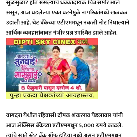
सुळसुळाट होत असल्याचे धक्कादायक चित्र समोर आले
असून, आज घडलेल्या एका घटनेमुळे नागरिकांमध्ये खळबळ
उडाली आहे. थेट बँकेच्या एटीएममधून नकली नोट निघाल्याने
आर्थिक व्यवहारांबाबत गंभीर प्रश्न उपस्थित झाले आहेत.
वागदरा येथील रहिवासी दीपक शंकरराव येडलावार यांनी
आज ॲक्सिस बँकेच्या एटीएममधून 5,000 रुपये काढले.
त्यांचे खाते स्टेट बँक ऑफ इंडिया मध्ये असून एटीएममधून