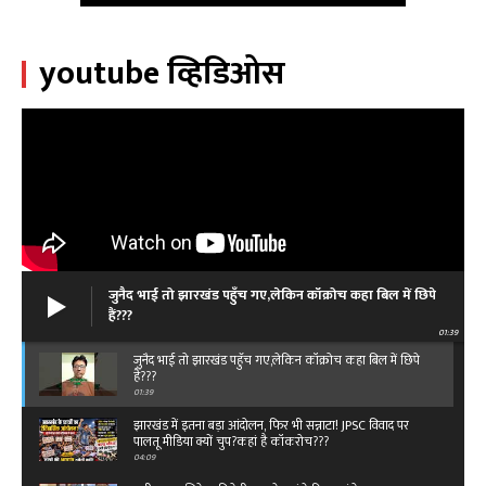
youtube व्हिडिओस
जुनैद भाई तो झारखंड पहुँच गए,लेकिन कॉक्रोच कहा बिल में छिपे
हैं???
01:39
जुनैद भाई तो झारखंड पहुँच गए,लेकिन कॉक्रोच कहा बिल में छिपे
हैं???
01:39
झारखंड में इतना बड़ा आंदोलन, फिर भी सन्नाटा! JPSC विवाद पर
पालतू मीडिया क्यों चुप?कहां है कॉकरोच???
04:09