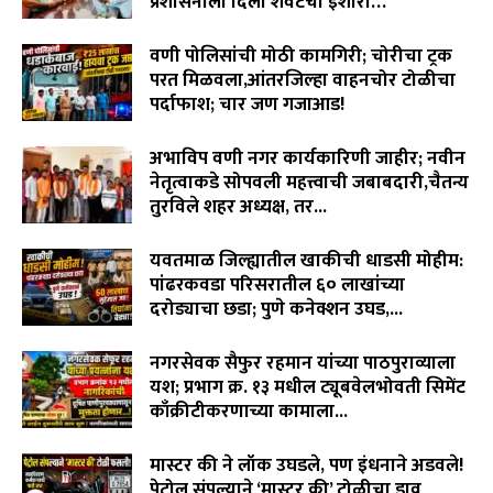
प्रशासनाला दिला शेवटचा इशारा…
August 8, 2026
वणी पोलिसांची मोठी कामगिरी; चोरीचा ट्रक
परत मिळवला,आंतरजिल्हा वाहनचोर टोळीचा
पर्दाफाश; चार जण गजाआड!
August 7, 2026
अभाविप वणी नगर कार्यकारिणी जाहीर; नवीन
नेतृत्वाकडे सोपवली महत्त्वाची जबाबदारी,चैतन्य
तुरविले शहर अध्यक्ष, तर...
August 7, 2026
यवतमाळ जिल्ह्यातील खाकीची धाडसी मोहीम:
पांढरकवडा परिसरातील ६० लाखांच्या
दरोड्याचा छडा; पुणे कनेक्शन उघड,...
August 6, 2026
नगरसेवक सैफुर रहमान यांच्या पाठपुराव्याला
यश; प्रभाग क्र. १३ मधील ट्यूबवेलभोवती सिमेंट
काँक्रीटीकरणाच्या कामाला...
August 6, 2026
मास्टर की ने लॉक उघडले, पण इंधनाने अडवले!
पेट्रोल संपल्याने ‘मास्टर की’ टोळीचा डाव