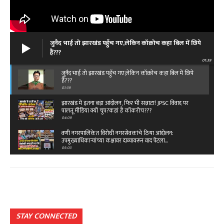
जुनैद भाई तो झारखंड पहुँच गए,लेकिन कॉक्रोच कहा बिल में छिपे
हैं???
01:39
जुनैद भाई तो झारखंड पहुँच गए,लेकिन कॉक्रोच कहा बिल में छिपे
हैं???
01:39
झारखंड में इतना बड़ा आंदोलन, फिर भी सन्नाटा! JPSC विवाद पर
पालतू मीडिया क्यों चुप?कहां है कॉकरोच???
04:09
वणी नगरपालिकेत विरोधी नगरसेवकांचे ठिया आंदोलन:
उपमुख्याधिकाऱ्यांच्या कक्षावर दाव्यावरून वाद पेटला...
05:03
बेंगलारुत राष्ट्रीय ओबीसी महासंघाचे ११ वे राष्ट्रीय
महाअधिवेशन,विजय पिदुरकर यांच्या नेतृत्वात टीम…
02:49
क्या है रफी साहब के आखिरी गीत की कहानी...तू कहीं आसपास
है दोस्त…
03:45
STAY CONNECTED
क्या है रफी साहब के आखिरी गीत की कहानी...तू कहीं आसपास