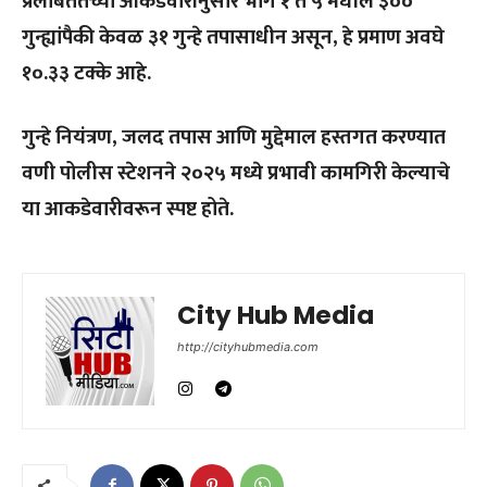
प्रलंबिततेच्या आकडेवारीनुसार भाग १ ते ५ मधील ३००
गुन्ह्यांपैकी केवळ ३१ गुन्हे तपासाधीन असून, हे प्रमाण अवघे
१०.३३ टक्के आहे.
गुन्हे नियंत्रण, जलद तपास आणि मुद्देमाल हस्तगत करण्यात
वणी पोलीस स्टेशनने २०२५ मध्ये प्रभावी कामगिरी केल्याचे
या आकडेवारीवरून स्पष्ट होते.
City Hub Media
http://cityhubmedia.com