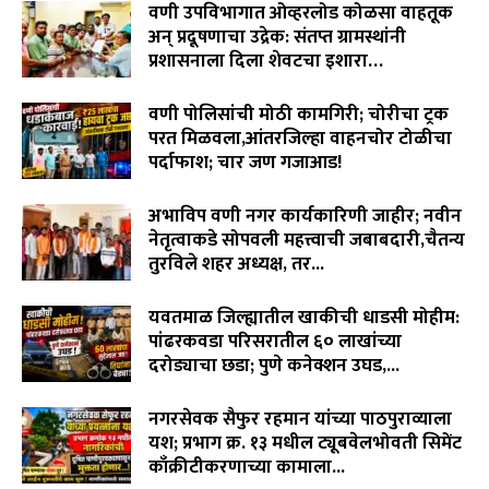
वणी उपविभागात ओव्हरलोड कोळसा वाहतूक
पिक विमा कंपनीच्या धोरणाविरोधात लढा…
04:11
अन् प्रदूषणाचा उद्रेक: संतप्त ग्रामस्थांनी
प्रशासनाला दिला शेवटचा इशारा…
August 8, 2026
वणी पोलिसांची मोठी कामगिरी; चोरीचा ट्रक
परत मिळवला,आंतरजिल्हा वाहनचोर टोळीचा
पर्दाफाश; चार जण गजाआड!
August 7, 2026
अभाविप वणी नगर कार्यकारिणी जाहीर; नवीन
नेतृत्वाकडे सोपवली महत्त्वाची जबाबदारी,चैतन्य
तुरविले शहर अध्यक्ष, तर...
August 7, 2026
यवतमाळ जिल्ह्यातील खाकीची धाडसी मोहीम:
पांढरकवडा परिसरातील ६० लाखांच्या
दरोड्याचा छडा; पुणे कनेक्शन उघड,...
August 6, 2026
नगरसेवक सैफुर रहमान यांच्या पाठपुराव्याला
यश; प्रभाग क्र. १३ मधील ट्यूबवेलभोवती सिमेंट
काँक्रीटीकरणाच्या कामाला...