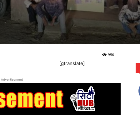
956
[gtranslate]
Advertisement