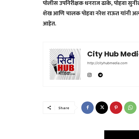
पोलीस उपनिरीक्षक धनराज ढाके, पोहवा सुनील
शेख आणि चालक पोहवा नरेश राऊत यांनी अत्
आहेत.
City Hub Med
http://cityhubmedia.com
Share