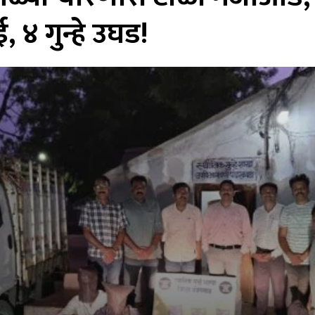
 ४ गुन्हे उघड!