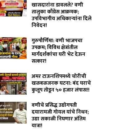
खासदारांना डावलले? वणी
तालुका काँग्रेस आक्रमक;
उपविभागीय अधिकाऱ्यांना दिले
निवेदन!
July 31, 2026
गुरुपौर्णिमा: वणी भाजपचा
उपक्रम; विविध क्षेत्रांतील
मार्गदर्शकांचा घरी भेट देऊन
सत्कार!
July 29, 2026
अमर टाऊनशिपमध्ये चोरीची
खळबळजनक घटना: बंद घराचे
कुलूप तोडून ५० हजार लंपास!!
July 28, 2026
वणीचे प्रसिद्ध उद्योगपती
दयारामजी गोयल यांचे निधन;
उद्या सकाळी निघणार अंतिम
यात्रा!
July 27, 2026