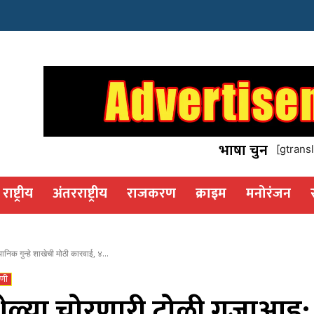
इस्टेट
os
भाषा चुनें
[gtransl
राष्ट्रीय
अंतरराष्ट्रीय
राजकरण
क्राइम
मनोरंजन
ानिक गुन्हे शाखेची मोठी कारवाई, ४...
णी
शेळ्या चोरणारी टोळी गजाआड; स