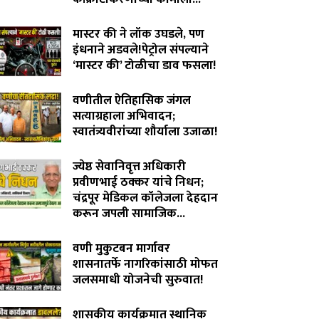
August 6, 2026
मास्टर की ने लॉक उघडले, पण
इंधनाने अडवले!पेट्रोल संपल्याने
‘मास्टर की’ टोळीचा डाव फसला!
August 5, 2026
वणीतील ऐतिहासिक जंगल
सत्याग्रहाला अभिवादन;
स्वातंत्र्यवीरांच्या शौर्याला उजाळा!
August 4, 2026
ज्येष्ठ सेवानिवृत्त अधिकारी
प्रवीणभाई ठक्कर यांचे निधन;
चंद्रपूर मेडिकल कॉलेजला देहदान
करून जपली सामाजिक...
August 3, 2026
वणी मुकुटबन मार्गावर
शासनातर्फे नागरिकांसाठी मोफत
जलसमाधी योजनेची सुरुवात!
August 2, 2026
शासकीय कार्यक्रमात स्थानिक