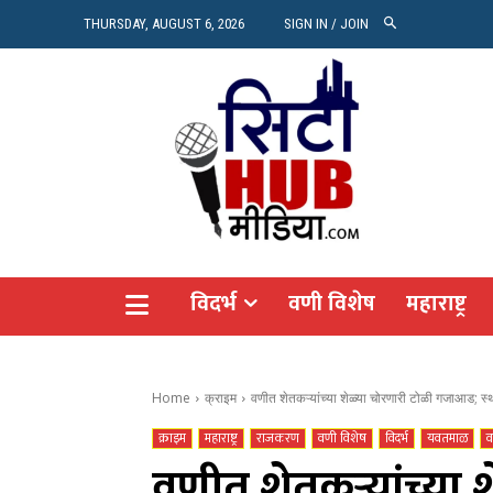
रियल 
THURSDAY, AUGUST 6, 2026
SIGN IN / JOIN
Vide
Agro
CITY
विदर्भ
वणी विशेष
महाराष्ट्र
Home
क्राइम
वणीत शेतकऱ्यांच्या शेळ्या चोरणारी टोळी गजाआड; स्थ
क्राइम
महाराष्ट्र
राजकरण
वणी विशेष
विदर्भ
यवतमाळ
व
वणीत शेतकऱ्यांच्या 