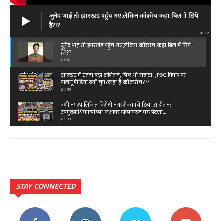
जुनैद भाई तो झारखंड पहुँच गए,लेकिन कॉक्रोच कहा बिल में छिपे
हैं???
01:39
जुनैद भाई तो झारखंड पहुँच गए,लेकिन कॉक्रोच कहा बिल में छिपे
हैं???
01:39
झारखंड में इतना बड़ा आंदोलन, फिर भी सन्नाटा! JPSC विवाद पर
पालतू मीडिया क्यों चुप?कहां है कॉकरोच???
04:09
वणी नगरपालिकेत विरोधी नगरसेवकांचे ठिया आंदोलन:
उपमुख्याधिकाऱ्यांच्या कक्षावर दाव्यावरून वाद पेटला...
05:03
बेंगलारुत राष्ट्रीय ओबीसी महासंघाचे ११ वे राष्ट्रीय
महाअधिवेशन,विजय पिदुरकर यांच्या नेतृत्वात टीम…
02:49
क्या है रफी साहब के आखिरी गीत की कहानी...तू कहीं आसपास
है दोस्त…
03:45
STAY CONNECTED
क्या है रफी साहब के आखिरी गीत की कहानी...तू कहीं आसपास
है दोस्त…
03:45