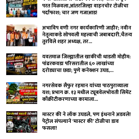
परत मिळवला,आंतरजिल्हा वाहनचोर टोळीचा
पर्दाफाश; चार जण गजाआड!
August 7, 2026
अभाविप वणी नगर कार्यकारिणी जाहीर; नवीन
नेतृत्वाकडे सोपवली महत्त्वाची जबाबदारी,चैतन्य
तुरविले शहर अध्यक्ष, तर...
August 7, 2026
यवतमाळ जिल्ह्यातील खाकीची धाडसी मोहीम:
पांढरकवडा परिसरातील ६० लाखांच्या
दरोड्याचा छडा; पुणे कनेक्शन उघड,...
August 6, 2026
नगरसेवक सैफुर रहमान यांच्या पाठपुराव्याला
यश; प्रभाग क्र. १३ मधील ट्यूबवेलभोवती सिमेंट
काँक्रीटीकरणाच्या कामाला...
August 6, 2026
मास्टर की ने लॉक उघडले, पण इंधनाने अडवले!
पेट्रोल संपल्याने ‘मास्टर की’ टोळीचा डाव
फसला!
August 5, 2026