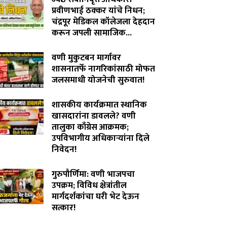
प्रवीणभाई ठक्कर यांचे निधन;
चंद्रपूर मेडिकल कॉलेजला देहदान
करून जपली सामाजिक...
August 3, 2026
वणी मुकुटबन मार्गावर
शासनातर्फे नागरिकांसाठी मोफत
जलसमाधी योजनेची सुरुवात!
August 2, 2026
शासकीय कार्यक्रमात स्थानिक
खासदारांना डावलले? वणी
तालुका काँग्रेस आक्रमक;
उपविभागीय अधिकाऱ्यांना दिले
निवेदन!
July 31, 2026
गुरुपौर्णिमा: वणी भाजपचा
उपक्रम; विविध क्षेत्रांतील
मार्गदर्शकांचा घरी भेट देऊन
सत्कार!
July 29, 2026