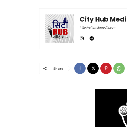
City Hub Med
http://cityhubmedia.com
Share