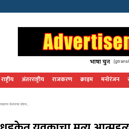
इस्टेट
os
भाषा चुनें
[gtransl
राष्ट्रीय
अंतरराष्ट्रीय
राजकरण
क्राइम
मनोरंजन
त्महत्या केल्याचा संशय...
च्या धडकेत युवकाचा मृत्यू,आत्म