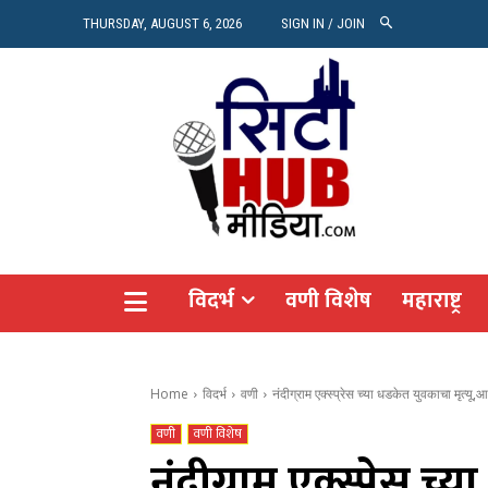
रियल 
THURSDAY, AUGUST 6, 2026
SIGN IN / JOIN
Vide
Agro
CITY
विदर्भ
वणी विशेष
महाराष्ट्र
Home
विदर्भ
वणी
नंदीग्राम एक्स्प्रेस च्या धडकेत युवकाचा मृत्यू,आ
वणी
वणी विशेष
नंदीग्राम एक्स्प्रेस 