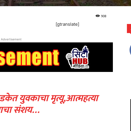
908
[gtranslate]
Advertisement
ा धडकेत युवकाचा मृत्यू,आत्महत्या
याचा संशय…