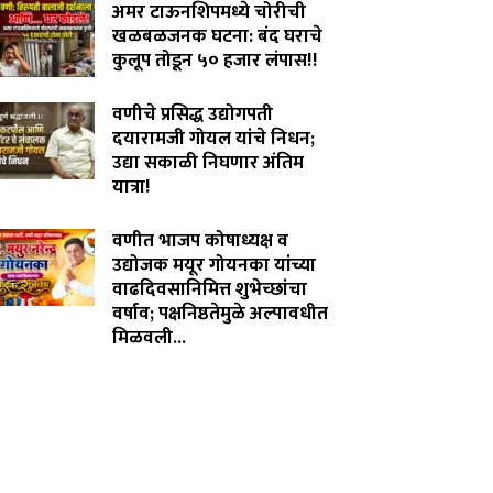
अमर टाऊनशिपमध्ये चोरीची
खळबळजनक घटना: बंद घराचे
कुलूप तोडून ५० हजार लंपास!!
July 28, 2026
वणीचे प्रसिद्ध उद्योगपती
दयारामजी गोयल यांचे निधन;
उद्या सकाळी निघणार अंतिम
यात्रा!
July 27, 2026
वणीत भाजप कोषाध्यक्ष व
उद्योजक मयूर गोयनका यांच्या
वाढदिवसानिमित्त शुभेच्छांचा
वर्षाव; पक्षनिष्ठतेमुळे अल्पावधीत
मिळवली...
July 26, 2026