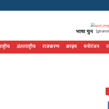
भाषा चुनें
[gtransl
राष्ट्रीय
अंतरराष्ट्रीय
राजकरण
क्राइम
मनोरंजन
र