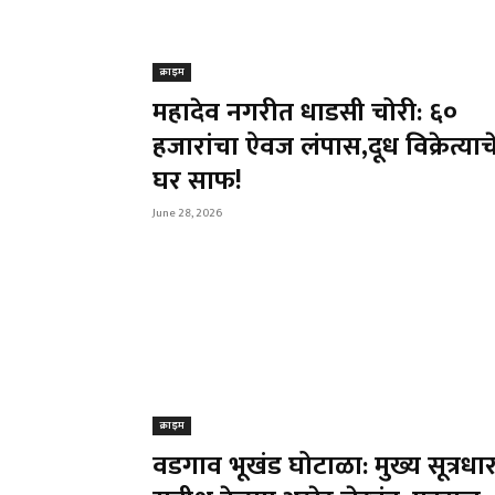
क्राइम
महादेव नगरीत धाडसी चोरी: ६०
हजारांचा ऐवज लंपास,दूध विक्रेत्याच
घर साफ!
June 28, 2026
क्राइम
वडगाव भूखंड घोटाळा: मुख्य सूत्रधा