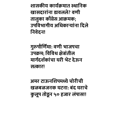
शासकीय कार्यक्रमात स्थानिक
खासदारांना डावलले? वणी
तालुका काँग्रेस आक्रमक;
उपविभागीय अधिकाऱ्यांना दिले
निवेदन!
July 31, 2026
गुरुपौर्णिमा: वणी भाजपचा
उपक्रम; विविध क्षेत्रांतील
मार्गदर्शकांचा घरी भेट देऊन
सत्कार!
July 29, 2026
अमर टाऊनशिपमध्ये चोरीची
खळबळजनक घटना: बंद घराचे
कुलूप तोडून ५० हजार लंपास!!
July 28, 2026