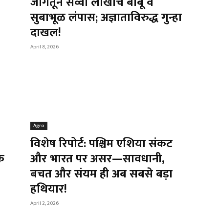
जागेतून सव्वा लाखांचे बांबू व
सुबाभूळ लंपास; अज्ञाताविरुद्ध गुन्हा
दाखल!
April 8, 2026
Agro
विशेष रिपोर्ट: पश्चिम एशिया संकट
े
और भारत पर असर—सावधानी,
बचत और संयम ही अब सबसे बड़ा
हथियार!
April 2, 2026