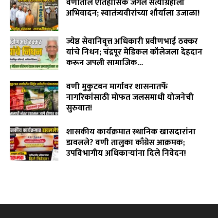
वणीतील ऐतिहासिक जंगल सत्याग्रहाला
अभिवादन; स्वातंत्र्यवीरांच्या शौर्याला उजाळा!
August 4, 2026
ज्येष्ठ सेवानिवृत्त अधिकारी प्रवीणभाई ठक्कर
यांचे निधन; चंद्रपूर मेडिकल कॉलेजला देहदान
करून जपली सामाजिक...
August 3, 2026
वणी मुकुटबन मार्गावर शासनातर्फे
नागरिकांसाठी मोफत जलसमाधी योजनेची
सुरुवात!
August 2, 2026
शासकीय कार्यक्रमात स्थानिक खासदारांना
डावलले? वणी तालुका काँग्रेस आक्रमक;
उपविभागीय अधिकाऱ्यांना दिले निवेदन!
July 31, 2026