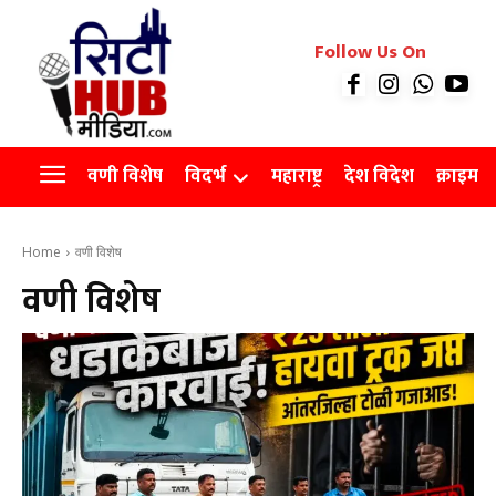
रियल इस्टेट
Follow Us On
Videos
Agro
वणी विशेष
विदर्भ
महाराष्ट्र
देश विदेश
क्राइम
Home
वणी विशेष
वणी विशेष