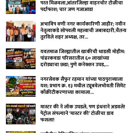
परत मिळवला,आंतरजिल्हा वाहनचोर टोळीचा
पर्दाफाश; चार जण गजाआड!
August 7, 2026
अभाविप वणी नगर कार्यकारिणी जाहीर; नवीन
नेतृत्वाकडे सोपवली महत्त्वाची जबाबदारी,चैतन्य
तुरविले शहर अध्यक्ष, तर...
August 7, 2026
यवतमाळ जिल्ह्यातील खाकीची धाडसी मोहीम:
पांढरकवडा परिसरातील ६० लाखांच्या
दरोड्याचा छडा; पुणे कनेक्शन उघड,...
August 6, 2026
नगरसेवक सैफुर रहमान यांच्या पाठपुराव्याला
यश; प्रभाग क्र. १३ मधील ट्यूबवेलभोवती सिमेंट
काँक्रीटीकरणाच्या कामाला...
August 6, 2026
मास्टर की ने लॉक उघडले, पण इंधनाने अडवले!
पेट्रोल संपल्याने ‘मास्टर की’ टोळीचा डाव
फसला!
August 5, 2026