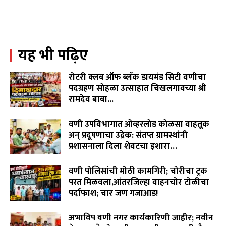
पिढ्यांपासून चालत आलेली परंपरा...
02:25
जनप्रतिनिधी गप्प,कोलगाव साखरा रस्ता चिखलात!शेवटचा
इशारा!९ जुलैला वेकोलीची कोळसा वाहतूक रोखणार.
02:55
यह भी पढ़िए
WCL विरुद्ध वृद्ध शेतकरी दांपत्याचा लढा! न्यायासाठी विजय
पिदुरकर मैदानात...
06:18
रोटरी क्लब ऑफ ब्लॅक डायमंड सिटी वणीचा
वारंवार निवेदन देऊनही जनप्रतिनिधी व लोकनिर्माण विभागाची झोप
पदग्रहण सोहळा उत्साहात चिखलगावच्या श्री
उघडेना,खराब रस्त्यांमुळे गावकरी संतप्त.
रामदेव बाबा...
02:16
August 8, 2026
"विमा कंपन्या मालामाल, शेतकरी कंगाल?"विजय पिदूरकर यांचा
वणी उपविभागात ओव्हरलोड कोळसा वाहतूक
पिक विमा कंपनीच्या धोरणाविरोधात लढा…
04:11
अन् प्रदूषणाचा उद्रेक: संतप्त ग्रामस्थांनी
प्रशासनाला दिला शेवटचा इशारा…
August 8, 2026
वणी पोलिसांची मोठी कामगिरी; चोरीचा ट्रक
परत मिळवला,आंतरजिल्हा वाहनचोर टोळीचा
पर्दाफाश; चार जण गजाआड!
August 7, 2026
अभाविप वणी नगर कार्यकारिणी जाहीर; नवीन