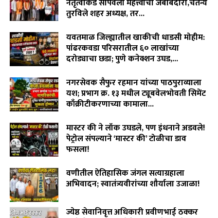
नेतृत्वाकडे सोपवली महत्त्वाची जबाबदारी,चैतन्य
तुरविले शहर अध्यक्ष, तर...
August 7, 2026
यवतमाळ जिल्ह्यातील खाकीची धाडसी मोहीम:
पांढरकवडा परिसरातील ६० लाखांच्या
दरोड्याचा छडा; पुणे कनेक्शन उघड,...
August 6, 2026
नगरसेवक सैफुर रहमान यांच्या पाठपुराव्याला
यश; प्रभाग क्र. १३ मधील ट्यूबवेलभोवती सिमेंट
काँक्रीटीकरणाच्या कामाला...
August 6, 2026
मास्टर की ने लॉक उघडले, पण इंधनाने अडवले!
पेट्रोल संपल्याने ‘मास्टर की’ टोळीचा डाव
फसला!
August 5, 2026
वणीतील ऐतिहासिक जंगल सत्याग्रहाला
अभिवादन; स्वातंत्र्यवीरांच्या शौर्याला उजाळा!
August 4, 2026
ज्येष्ठ सेवानिवृत्त अधिकारी प्रवीणभाई ठक्कर