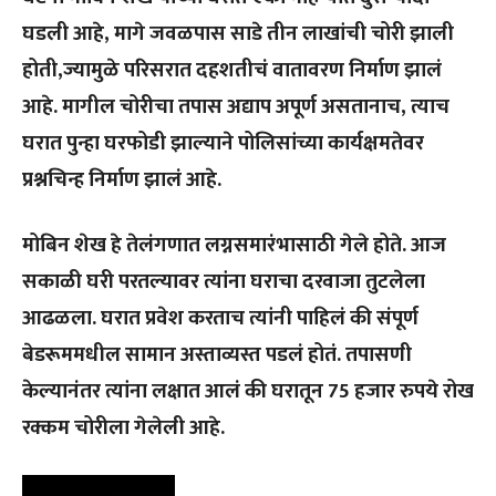
घडली
आहे
, मागे जवळपास साडे तीन लाखांची चोरी झाली
होती,
ज्यामुळे
परिसरात
दहशतीचं
वातावरण
निर्माण
झालं
आहे
.
मागील
चोरीचा
तपास
अद्याप
अपूर्ण
असतानाच
,
त्याच
घरात
पुन्हा
घरफोडी
झाल्याने
पोलिसांच्या
कार्यक्षमतेवर
प्रश्नचिन्ह
निर्माण
झालं
आहे
.
मोबिन
शेख
हे
तेलंगणात
लग्नसमारंभासाठी
गेले
होते
.
आज
सकाळी
घरी
परतल्यावर
त्यांना
घराचा
दरवाजा
तुटलेला
आढळला
.
घरात
प्रवेश
करताच
त्यांनी
पाहिलं
की
संपूर्ण
बेडरूममधील
सामान
अस्ताव्यस्त
पडलं
होतं
.
तपासणी
केल्यानंतर
त्यांना
लक्षात
आलं
की
घरातून
75
हजार
रुपये
रोख
रक्कम
चोरीला
गेलेली
आहे
.