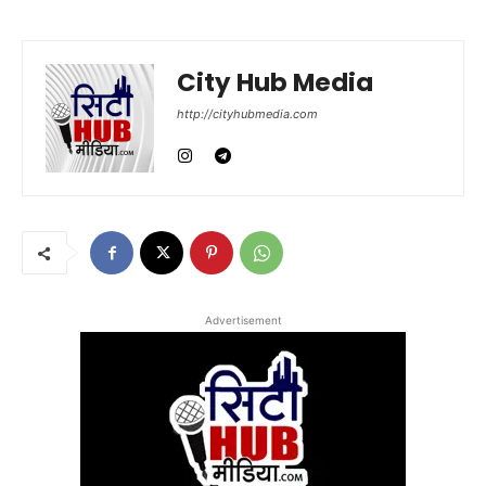
City Hub Media
http://cityhubmedia.com
Advertisement