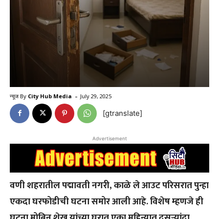
-
न्यूज By
City Hub Media
July 29, 2025
[gtranslate]
Advertisement
वणी
शहरातील
पद्मावती
नगरी
,
काळे
ले आउट
परिसरात
पुन्हा
एकदा
घरफोडीची
घटना
समोर
आली
आहे
.
विशेष
म्हणजे
ही
घटना
मोबिन
शेख
यांच्या
घरात
एका
महिन्यात
दुसऱ्यांदा