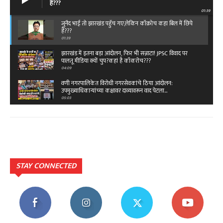
हैं???
01:39
जुनैद भाई तो झारखंड पहुँच गए,लेकिन कॉक्रोच कहा बिल में छिपे
हैं???
01:39
झारखंड में इतना बड़ा आंदोलन, फिर भी सन्नाटा! JPSC विवाद पर
पालतू मीडिया क्यों चुप?कहां है कॉकरोच???
04:09
वणी नगरपालिकेत विरोधी नगरसेवकांचे ठिया आंदोलन:
उपमुख्याधिकाऱ्यांच्या कक्षावर दाव्यावरून वाद पेटला...
05:03
बेंगलारुत राष्ट्रीय ओबीसी महासंघाचे ११ वे राष्ट्रीय
महाअधिवेशन,विजय पिदुरकर यांच्या नेतृत्वात टीम…
02:49
क्या है रफी साहब के आखिरी गीत की कहानी...तू कहीं आसपास
है दोस्त…
03:45
STAY CONNECTED
क्या है रफी साहब के आखिरी गीत की कहानी...तू कहीं आसपास
है दोस्त…
03:45
सुधीरभाऊ मुनगंटीवार यांच्या ६४ व्या वाढदिवसानिमित्त वणी बस
स्थानकावर ६४ वृक्षांचे रोपण!
03:25