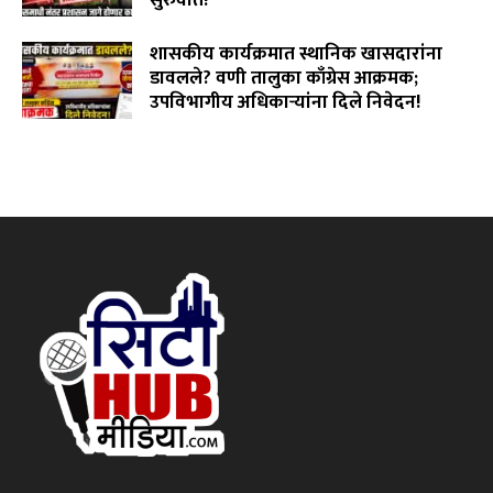
August 2, 2026
शासकीय कार्यक्रमात स्थानिक खासदारांना
डावलले? वणी तालुका काँग्रेस आक्रमक;
उपविभागीय अधिकाऱ्यांना दिले निवेदन!
July 31, 2026