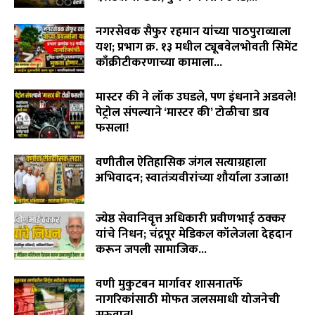
August 6, 2026
नगरसेवक सैफुर रहमान यांच्या पाठपुराव्याला
यश; प्रभाग क्र. १३ मधील ट्यूबवेलभोवती सिमेंट
काँक्रीटीकरणाच्या कामाला...
August 6, 2026
मास्टर की ने लॉक उघडले, पण इंधनाने अडवले!
पेट्रोल संपल्याने ‘मास्टर की’ टोळीचा डाव
फसला!
August 5, 2026
वणीतील ऐतिहासिक जंगल सत्याग्रहाला
अभिवादन; स्वातंत्र्यवीरांच्या शौर्याला उजाळा!
August 4, 2026
ज्येष्ठ सेवानिवृत्त अधिकारी प्रवीणभाई ठक्कर
यांचे निधन; चंद्रपूर मेडिकल कॉलेजला देहदान
करून जपली सामाजिक...
August 3, 2026
वणी मुकुटबन मार्गावर शासनातर्फे
नागरिकांसाठी मोफत जलसमाधी योजनेची
सुरुवात!