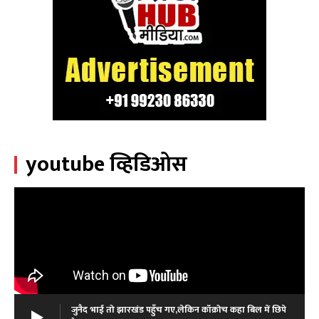
youtube व्हिडिओस
जुनैद भाई तो झारखंड पहुँच गए,लेकिन कॉक्रोच कहा बिल में छिपे