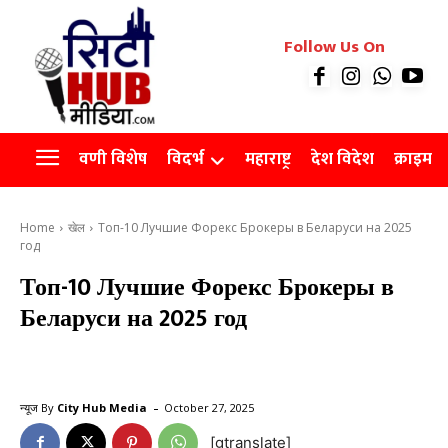
रियल इस्टेट
Follow Us On
Videos
Agro
वणी विशेष
विदर्भ
महाराष्ट्र
देश विदेश
क्राइम
Home
खेल
Топ-10 Лучшие Форекс Брокеры в Беларуси на 2025
год
Топ-10 Лучшие Форекс Брокеры в
Беларуси на 2025 год
-
न्यूज By
City Hub Media
October 27, 2025
[gtranslate]