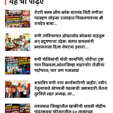
यह भी पढ़िए
रोटरी क्लब ऑफ ब्लॅक डायमंड सिटी वणीचा
पदग्रहण सोहळा उत्साहात चिखलगावच्या श्री
रामदेव बाबा...
August 8, 2026
वणी उपविभागात ओव्हरलोड कोळसा वाहतूक
अन् प्रदूषणाचा उद्रेक: संतप्त ग्रामस्थांनी
प्रशासनाला दिला शेवटचा इशारा…
August 8, 2026
वणी पोलिसांची मोठी कामगिरी; चोरीचा ट्रक
परत मिळवला,आंतरजिल्हा वाहनचोर टोळीचा
पर्दाफाश; चार जण गजाआड!
August 7, 2026
अभाविप वणी नगर कार्यकारिणी जाहीर; नवीन
नेतृत्वाकडे सोपवली महत्त्वाची जबाबदारी,चैतन्य
तुरविले शहर अध्यक्ष, तर...
August 7, 2026
यवतमाळ जिल्ह्यातील खाकीची धाडसी मोहीम:
पांढरकवडा परिसरातील ६० लाखांच्या