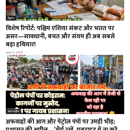
Agro
विशेष रिपोर्ट: पश्चिम एशिया संकट और भारत पर
असर—सावधानी, बचत और संयम ही अब सबसे
बड़ा हथियार!
April 2, 2026
अंतरराष्ट्रीय
अफवाहों की आग और पेट्रोल पंपों पर उमड़ी भीड़;
प्रशासन की अपील—’धैर्य रखें, घबराहट में ना करें