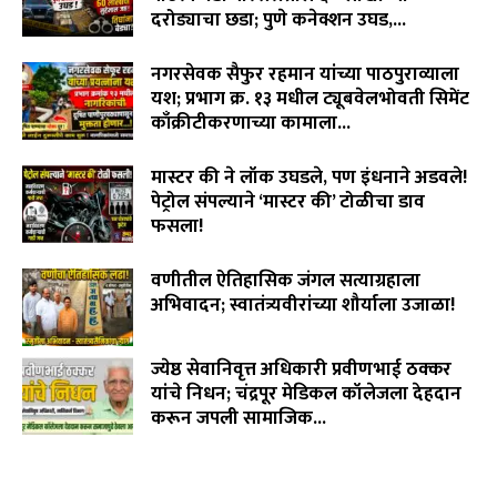
दरोड्याचा छडा; पुणे कनेक्शन उघड,...
August 6, 2026
नगरसेवक सैफुर रहमान यांच्या पाठपुराव्याला
यश; प्रभाग क्र. १३ मधील ट्यूबवेलभोवती सिमेंट
काँक्रीटीकरणाच्या कामाला...
August 6, 2026
मास्टर की ने लॉक उघडले, पण इंधनाने अडवले!
पेट्रोल संपल्याने ‘मास्टर की’ टोळीचा डाव
फसला!
August 5, 2026
वणीतील ऐतिहासिक जंगल सत्याग्रहाला
अभिवादन; स्वातंत्र्यवीरांच्या शौर्याला उजाळा!
August 4, 2026
ज्येष्ठ सेवानिवृत्त अधिकारी प्रवीणभाई ठक्कर
यांचे निधन; चंद्रपूर मेडिकल कॉलेजला देहदान
करून जपली सामाजिक...
August 3, 2026