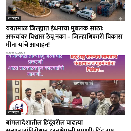
अंतरराष्ट्रीय
यवतमाळ जिल्ह्यात इंधनाचा मुबलक साठा;
अफवांवर विश्वास ठेवू नका – जिल्हाधिकारी विकास
मीना यांचे आवाहन!
March 5, 2026
अंतरराष्ट्रीय
बांगलादेशातील हिंदूंवरील वाढत्या
अत्याचारांविरोधात हस्तक्षेपाची मागणी; हिंदू राष्ट्र