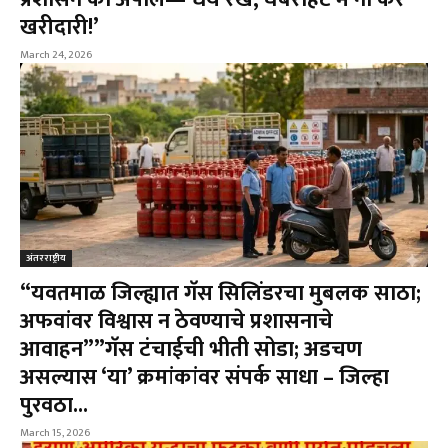
खरीदारी!’
March 24, 2026
अंतरराष्ट्रीय
“यवतमाळ जिल्ह्यात गॅस सिलिंडरचा मुबलक साठा;
अफवांवर विश्वास न ठेवण्याचे प्रशासनाचे
आवाहन””गॅस टंचाईची भीती सोडा; अडचण
असल्यास ‘या’ क्रमांकांवर संपर्क साधा – जिल्हा
पुरवठा...
March 15, 2026