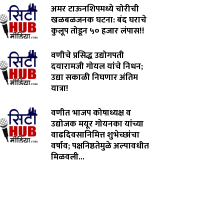
अमर टाऊनशिपमध्ये चोरीची
खळबळजनक घटना: बंद घराचे
कुलूप तोडून ५० हजार लंपास!!
July 28, 2026
वणीचे प्रसिद्ध उद्योगपती
दयारामजी गोयल यांचे निधन;
उद्या सकाळी निघणार अंतिम
यात्रा!
July 27, 2026
वणीत भाजप कोषाध्यक्ष व
उद्योजक मयूर गोयनका यांच्या
वाढदिवसानिमित्त शुभेच्छांचा
वर्षाव; पक्षनिष्ठतेमुळे अल्पावधीत
मिळवली...
July 26, 2026