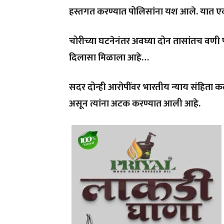
हस्तगत
करण्यात
पोलिसांना
यश
आले
.
यात
ए
चोरीच्या
घटनेनंतर
अवघ्या
दोन
तासांतच
वणी
दिलासा
मिळाला
आहे
…
सदर
दोन्ही
आरोपींवर
भारतीय
न्याय
संहिता
क
असून
त्यांना
अटक
करण्यात
आली
आहे
.