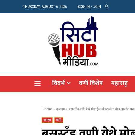
रियल 
THURSDAY, AUGUST 6, 2026
SIGN IN / JOIN
Vide
Agro
CITY
विदर्भ
वणी विशेष
महाराष्ट्र
Home
क्राइम
बसस्टँड वणी येथे मोबाईल चोरट्यांना दोन तासांत पक
क्राइम
वणी
बसस्टँड वणी येथे म