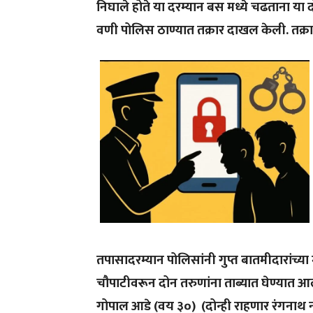
निघाले
होते
या
दरम्यान
बस
मध्ये
चढताना
या
द
वणी
पोलिस
ठाण्यात
तक्रार
दाखल
केली
.
तक्र
तपासादरम्यान
पोलिसांनी
गुप्त
बातमीदारांच्या
चौपाटीवरून
दोन
तरुणांना
ताब्यात
घेण्यात
आल
गोपाल
आडे
(
वय
३०
)
(
दोन्ही
राहणार
रंगनाथ