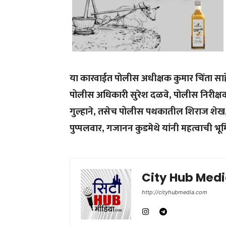
या
कारवाईत
पोलीस
अधीक्षक
कुमार
चिंता
सा
पोलीस
अधिकारी
सुरेश
दळवे
,
पोलीस
निरीक्ष
गुल्हाने
,
तसेच
पोलीस
पथकातील
शिराज
शेख
पुप्पलवार
,
गजानन
कुडमेथे
यांनी
महत्वाची
भू
City Hub Med
http://cityhubmedia.com