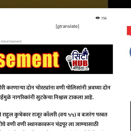
156
[gtranslate]
Advertisement
ोरी
करणाऱ्या
दोन
चोरट्यांना
वणी
पोलिसांनी
अवघ्या
दोन
ईमुळे
नागरिकांनी
सुटकेचा
निश्वास
टाकला
आहे
.
ी
राहुल
कुभेकार
राजूर
कॉलरी
(
वय
५५
)
व
बजरंग
परबत
ोघे
वणी
वणी
स्थानकावरून
चंद्रपूर
ला
जाण्यासाठी