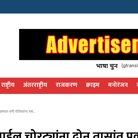
इस्टेट
os
भाषा चुनें
[gtransl
राष्ट्रीय
अंतरराष्ट्रीय
राजकरण
क्राइम
मनोरंजन
डण्यात वणी पोलिसांना यश...
ोबाईल चोरट्यांना दोन तासांत 