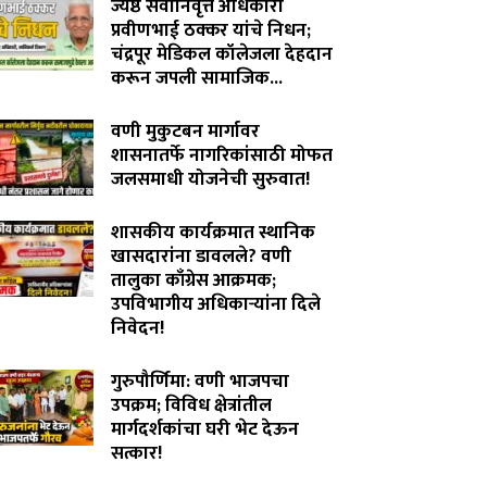
ज्येष्ठ सेवानिवृत्त अधिकारी
प्रवीणभाई ठक्कर यांचे निधन;
चंद्रपूर मेडिकल कॉलेजला देहदान
करून जपली सामाजिक...
August 3, 2026
वणी मुकुटबन मार्गावर
शासनातर्फे नागरिकांसाठी मोफत
जलसमाधी योजनेची सुरुवात!
August 2, 2026
शासकीय कार्यक्रमात स्थानिक
खासदारांना डावलले? वणी
तालुका काँग्रेस आक्रमक;
उपविभागीय अधिकाऱ्यांना दिले
निवेदन!
July 31, 2026
गुरुपौर्णिमा: वणी भाजपचा
उपक्रम; विविध क्षेत्रांतील
मार्गदर्शकांचा घरी भेट देऊन
सत्कार!
July 29, 2026