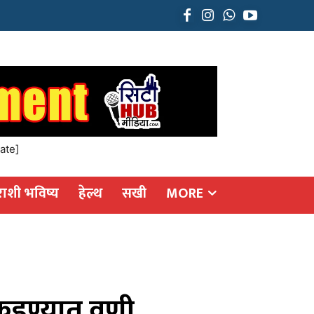
ate]
राशी भविष्य
हेल्थ
सखी
MORE
पकडण्यात वणी