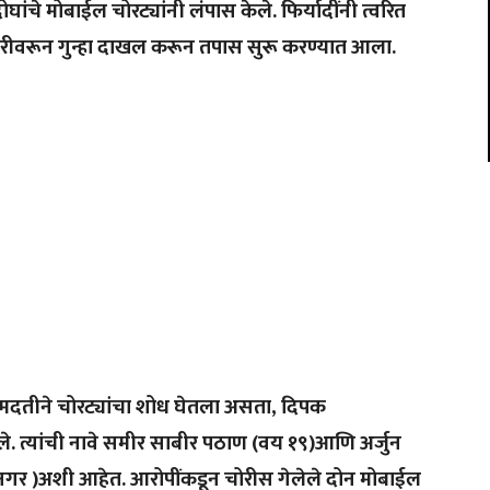
ोघांचे
मोबाईल
चोरट्यांनी
लंपास
केले
.
फिर्यादींनी
त्वरित
ारीवरून
गुन्हा
दाखल
करून
तपास
सुरू
करण्यात
आला
.
मदतीने
चोरट्यांचा
शोध
घेतला
असता
,
दिपक
े
.
त्यांची
नावे
समीर
साबीर
पठाण
(
वय
१९
)
आणि
अर्जुन
नगर
)
अशी
आहेत
.
आरोपींकडून
चोरीस
गेलेले
दोन
मोबाईल