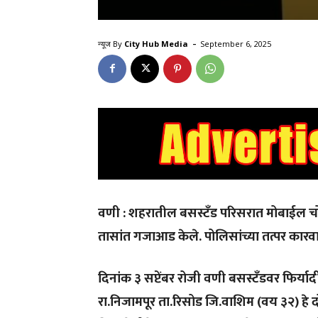
-
न्यूज By
City Hub Media
September 6, 2025
वणी
:
शहरातील
बसस्टँड
परिसरात
मोबाईल
च
तासांत
गजाआड
केले
.
पोलिसांच्या
तत्पर
कारवा
दिनांक
३
सप्टेंबर
रोजी
वणी
बसस्टँडवर
फिर्याद
रा
.
निजामपूर
ता
.
रिसोड
जि
.
वाशिम
(
वय
३२
)
हे
द