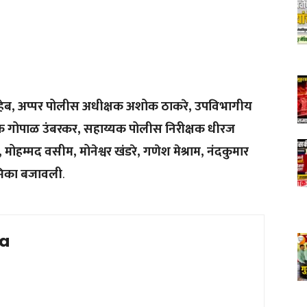
हेब
,
अप्पर
पोलीस
अधीक्षक
अशोक
ठाकरे
,
उपविभागीय
क
गोपाळ
उंबरकर
,
सहाय्यक
पोलीस
निरीक्षक
धीरज
,
मोहम्मद
वसीम
,
मोनेश्वर
खंडरे
,
गणेश
मेश्राम
,
नंदकुमार
मिका
बजावली
.
ia