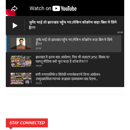
जुनैद भाई तो झारखंड पहुँच गए,लेकिन कॉक्रोच कहा बिल में छिपे
हैं???
01:39
जुनैद भाई तो झारखंड पहुँच गए,लेकिन कॉक्रोच कहा बिल में छिपे
हैं???
01:39
झारखंड में इतना बड़ा आंदोलन, फिर भी सन्नाटा! JPSC विवाद पर
पालतू मीडिया क्यों चुप?कहां है कॉकरोच???
04:09
वणी नगरपालिकेत विरोधी नगरसेवकांचे ठिया आंदोलन:
उपमुख्याधिकाऱ्यांच्या कक्षावर दाव्यावरून वाद पेटला...
05:03
बेंगलारुत राष्ट्रीय ओबीसी महासंघाचे ११ वे राष्ट्रीय
महाअधिवेशन,विजय पिदुरकर यांच्या नेतृत्वात टीम…
02:49
क्या है रफी साहब के आखिरी गीत की कहानी...तू कहीं आसपास
है दोस्त…
03:45
STAY CONNECTED
क्या है रफी साहब के आखिरी गीत की कहानी...तू कहीं आसपास