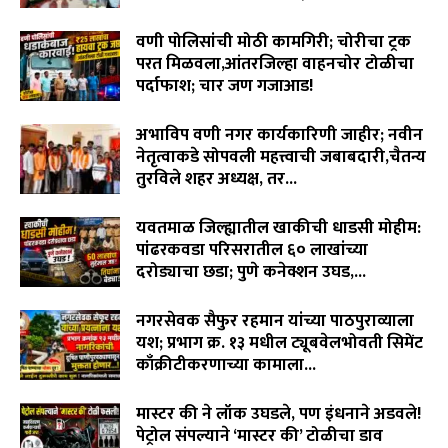
August 8, 2026
वणी पोलिसांची मोठी कामगिरी; चोरीचा ट्रक
परत मिळवला,आंतरजिल्हा वाहनचोर टोळीचा
पर्दाफाश; चार जण गजाआड!
August 7, 2026
अभाविप वणी नगर कार्यकारिणी जाहीर; नवीन
नेतृत्वाकडे सोपवली महत्त्वाची जबाबदारी,चैतन्य
तुरविले शहर अध्यक्ष, तर...
August 7, 2026
यवतमाळ जिल्ह्यातील खाकीची धाडसी मोहीम:
पांढरकवडा परिसरातील ६० लाखांच्या
दरोड्याचा छडा; पुणे कनेक्शन उघड,...
August 6, 2026
नगरसेवक सैफुर रहमान यांच्या पाठपुराव्याला
यश; प्रभाग क्र. १३ मधील ट्यूबवेलभोवती सिमेंट
काँक्रीटीकरणाच्या कामाला...
August 6, 2026
मास्टर की ने लॉक उघडले, पण इंधनाने अडवले!
पेट्रोल संपल्याने ‘मास्टर की’ टोळीचा डाव