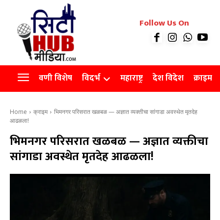
रियल इस्टेट
Follow Us On
Videos
Agro
वणी विशेष
विदर्भ
महाराष्ट्र
देश विदेश
क्राइम
Home
क्राइम
भिमनगर परिसरात खळबळ — अज्ञात व्यक्तीचा सांगाडा अवस्थेत मृतदेह
आढळला!
भिमनगर परिसरात खळबळ — अज्ञात व्यक्तीचा
सांगाडा अवस्थेत मृतदेह आढळला!