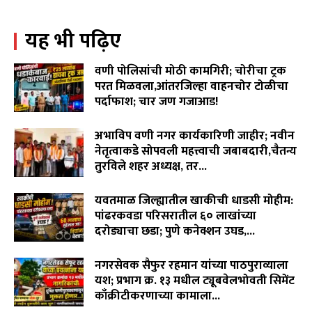
इशारा!९ जुलैला वेकोलीची कोळसा वाहतूक रोखणार.
02:55
यह भी पढ़िए
WCL विरुद्ध वृद्ध शेतकरी दांपत्याचा लढा! न्यायासाठी विजय
पिदुरकर मैदानात...
06:18
वणी पोलिसांची मोठी कामगिरी; चोरीचा ट्रक
वारंवार निवेदन देऊनही जनप्रतिनिधी व लोकनिर्माण विभागाची झोप
परत मिळवला,आंतरजिल्हा वाहनचोर टोळीचा
उघडेना,खराब रस्त्यांमुळे गावकरी संतप्त.
पर्दाफाश; चार जण गजाआड!
02:16
August 7, 2026
"विमा कंपन्या मालामाल, शेतकरी कंगाल?"विजय पिदूरकर यांचा
अभाविप वणी नगर कार्यकारिणी जाहीर; नवीन
पिक विमा कंपनीच्या धोरणाविरोधात लढा…
04:11
नेतृत्वाकडे सोपवली महत्त्वाची जबाबदारी,चैतन्य
तुरविले शहर अध्यक्ष, तर...
August 7, 2026
यवतमाळ जिल्ह्यातील खाकीची धाडसी मोहीम:
पांढरकवडा परिसरातील ६० लाखांच्या
दरोड्याचा छडा; पुणे कनेक्शन उघड,...
August 6, 2026
नगरसेवक सैफुर रहमान यांच्या पाठपुराव्याला
यश; प्रभाग क्र. १३ मधील ट्यूबवेलभोवती सिमेंट
काँक्रीटीकरणाच्या कामाला...