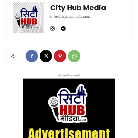
City Hub Media
http://cityhubmedia.com
Advertisement