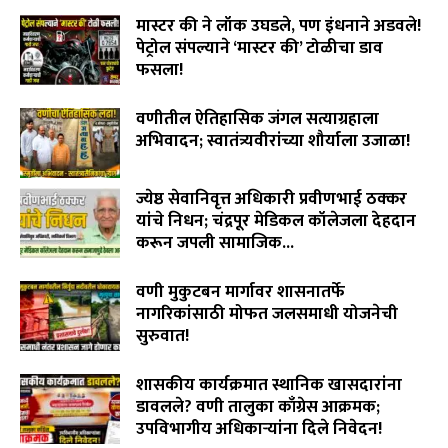
August 6, 2026
मास्टर की ने लॉक उघडले, पण इंधनाने अडवले!
पेट्रोल संपल्याने ‘मास्टर की’ टोळीचा डाव
फसला!
August 5, 2026
वणीतील ऐतिहासिक जंगल सत्याग्रहाला
अभिवादन; स्वातंत्र्यवीरांच्या शौर्याला उजाळा!
August 4, 2026
ज्येष्ठ सेवानिवृत्त अधिकारी प्रवीणभाई ठक्कर
यांचे निधन; चंद्रपूर मेडिकल कॉलेजला देहदान
करून जपली सामाजिक...
August 3, 2026
वणी मुकुटबन मार्गावर शासनातर्फे
नागरिकांसाठी मोफत जलसमाधी योजनेची
सुरुवात!
August 2, 2026
शासकीय कार्यक्रमात स्थानिक खासदारांना
डावलले? वणी तालुका काँग्रेस आक्रमक;
उपविभागीय अधिकाऱ्यांना दिले निवेदन!