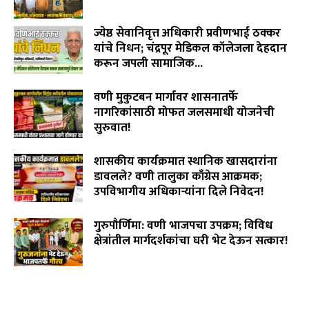
August 4, 2026
ज्येष्ठ सेवानिवृत्त अधिकारी प्रवीणभाई ठक्कर
यांचे निधन; चंद्रपूर मेडिकल कॉलेजला देहदान
करून जपली सामाजिक...
August 3, 2026
वणी मुकुटबन मार्गावर शासनातर्फे
नागरिकांसाठी मोफत जलसमाधी योजनेची
सुरुवात!
August 2, 2026
शासकीय कार्यक्रमात स्थानिक खासदारांना
डावलले? वणी तालुका काँग्रेस आक्रमक;
उपविभागीय अधिकाऱ्यांना दिले निवेदन!
July 31, 2026
गुरुपौर्णिमा: वणी भाजपचा उपक्रम; विविध
क्षेत्रांतील मार्गदर्शकांचा घरी भेट देऊन सत्कार!
July 29, 2026