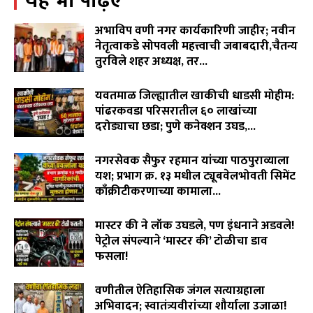
यह भी पढ़िए
वारंवार निवेदन देऊनही जनप्रतिनिधी व लोकनिर्माण विभागाची झोप
उघडेना,खराब रस्त्यांमुळे गावकरी संतप्त.
02:16
अभाविप वणी नगर कार्यकारिणी जाहीर; नवीन
"विमा कंपन्या मालामाल, शेतकरी कंगाल?"विजय पिदूरकर यांचा
नेतृत्वाकडे सोपवली महत्त्वाची जबाबदारी,चैतन्य
पिक विमा कंपनीच्या धोरणाविरोधात लढा…
तुरविले शहर अध्यक्ष, तर...
04:11
August 7, 2026
लोकांना भरभरून हसवणारा आज बाप आणि मुलाचं भावनिक नातं
यवतमाळ जिल्ह्यातील खाकीची धाडसी मोहीम:
दाखवून डोळ्यात अश्रू आणतोय…
06:41
पांढरकवडा परिसरातील ६० लाखांच्या
दरोड्याचा छडा; पुणे कनेक्शन उघड,...
August 6, 2026
नगरसेवक सैफुर रहमान यांच्या पाठपुराव्याला
यश; प्रभाग क्र. १३ मधील ट्यूबवेलभोवती सिमेंट
काँक्रीटीकरणाच्या कामाला...
August 6, 2026
मास्टर की ने लॉक उघडले, पण इंधनाने अडवले!
पेट्रोल संपल्याने ‘मास्टर की’ टोळीचा डाव
फसला!
August 5, 2026
वणीतील ऐतिहासिक जंगल सत्याग्रहाला
अभिवादन; स्वातंत्र्यवीरांच्या शौर्याला उजाळा!