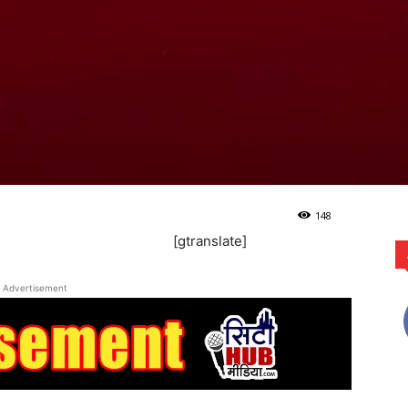
148
[gtranslate]
Advertisement