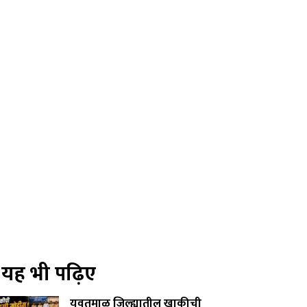
यह भी पढ़िए
यवतमाळ जिल्ह्यातील खाकीची