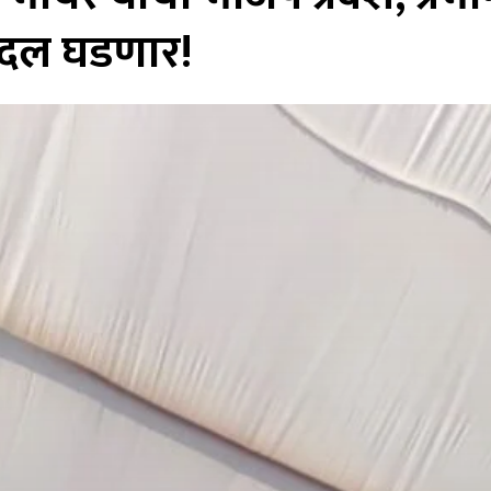
बदल घडणार!