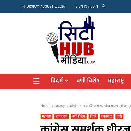
रियल 
THURSDAY, AUGUST 6, 2026
SIGN IN / JOIN
Vide
Agro
CITY
विदर्भ
वणी विशेष
महाराष्ट्र
Home
महाराष्ट्र
कांग्रेस समर्थक धीरज भोयर यांचा भाजप प्रवेश; प
महाराष्ट्र
राजकरण
वणी विशेष
विदर्भ
यवतमाळ
वणी
कांग्रेस समर्थक धीर