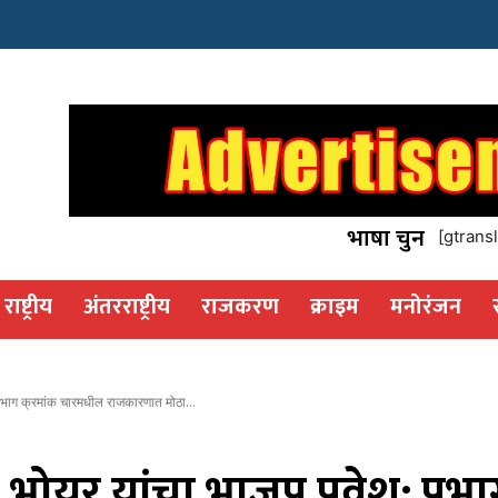
इस्टेट
os
भाषा चुनें
[gtransl
राष्ट्रीय
अंतरराष्ट्रीय
राजकरण
क्राइम
मनोरंजन
्रभाग क्रमांक चारमधील राजकारणात मोठा...
ज भोयर यांचा भाजप प्रवेश; प्र