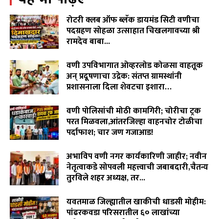
पिदुरकर मैदानात...
06:18
रोटरी क्लब ऑफ ब्लॅक डायमंड सिटी वणीचा
वारंवार निवेदन देऊनही जनप्रतिनिधी व लोकनिर्माण विभागाची झोप
पदग्रहण सोहळा उत्साहात चिखलगावच्या श्री
उघडेना,खराब रस्त्यांमुळे गावकरी संतप्त.
रामदेव बाबा...
02:16
August 8, 2026
"विमा कंपन्या मालामाल, शेतकरी कंगाल?"विजय पिदूरकर यांचा
वणी उपविभागात ओव्हरलोड कोळसा वाहतूक
पिक विमा कंपनीच्या धोरणाविरोधात लढा…
04:11
अन् प्रदूषणाचा उद्रेक: संतप्त ग्रामस्थांनी
प्रशासनाला दिला शेवटचा इशारा…
August 8, 2026
वणी पोलिसांची मोठी कामगिरी; चोरीचा ट्रक
परत मिळवला,आंतरजिल्हा वाहनचोर टोळीचा
पर्दाफाश; चार जण गजाआड!
August 7, 2026
अभाविप वणी नगर कार्यकारिणी जाहीर; नवीन
नेतृत्वाकडे सोपवली महत्त्वाची जबाबदारी,चैतन्य
तुरविले शहर अध्यक्ष, तर...
August 7, 2026
यवतमाळ जिल्ह्यातील खाकीची धाडसी मोहीम:
पांढरकवडा परिसरातील ६० लाखांच्या