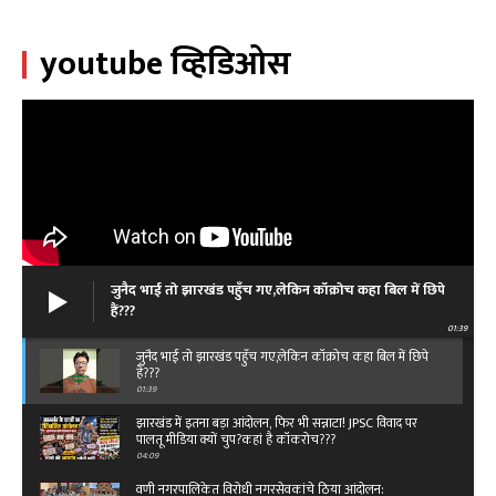
youtube व्हिडिओस
जुनैद भाई तो झारखंड पहुँच गए,लेकिन कॉक्रोच कहा बिल में छिपे
हैं???
01:39
जुनैद भाई तो झारखंड पहुँच गए,लेकिन कॉक्रोच कहा बिल में छिपे
हैं???
01:39
झारखंड में इतना बड़ा आंदोलन, फिर भी सन्नाटा! JPSC विवाद पर
पालतू मीडिया क्यों चुप?कहां है कॉकरोच???
04:09
वणी नगरपालिकेत विरोधी नगरसेवकांचे ठिया आंदोलन: