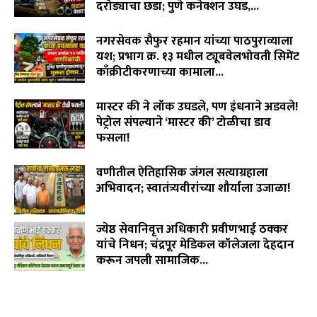
दरोड्याचा छडा; पुणे कनेक्शन उघड,...
August 6, 2026
नगरसेवक सैफुर रहमान यांच्या पाठपुराव्याला
यश; प्रभाग क्र. १३ मधील ट्यूबवेलभोवती सिमेंट
काँक्रीटीकरणाच्या कामाला...
August 6, 2026
मास्टर की ने लॉक उघडले, पण इंधनाने अडवले!
पेट्रोल संपल्याने ‘मास्टर की’ टोळीचा डाव
फसला!
August 5, 2026
वणीतील ऐतिहासिक जंगल सत्याग्रहाला
अभिवादन; स्वातंत्र्यवीरांच्या शौर्याला उजाळा!
August 4, 2026
ज्येष्ठ सेवानिवृत्त अधिकारी प्रवीणभाई ठक्कर
यांचे निधन; चंद्रपूर मेडिकल कॉलेजला देहदान
करून जपली सामाजिक...
August 3, 2026