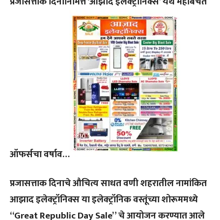
प्रजासत्ताक दिनानिमित्त ‘आझाद इलेक्ट्रॉनिक्स’ येथे महाबचत
ऑफर्सचा वर्षाव…
प्रजासत्ताक दिनाचे औचित्य साधत वणी शहरातील नामांकित
आझाद इलेक्ट्रॉनिक्स या इलेक्ट्रॉनिक वस्तूंच्या शोरूममध्ये
“Great Republic Day Sale” चे आयोजन करण्यात आले