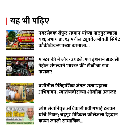
WCL विरुद्ध वृद्ध शेतकरी दांपत्याचा लढा! न्यायासाठी विजय
पिदुरकर मैदानात...
06:18
यह भी पढ़िए
वारंवार निवेदन देऊनही जनप्रतिनिधी व लोकनिर्माण विभागाची झोप
उघडेना,खराब रस्त्यांमुळे गावकरी संतप्त.
02:16
नगरसेवक सैफुर रहमान यांच्या पाठपुराव्याला
"विमा कंपन्या मालामाल, शेतकरी कंगाल?"विजय पिदूरकर यांचा
यश; प्रभाग क्र. १३ मधील ट्यूबवेलभोवती सिमेंट
पिक विमा कंपनीच्या धोरणाविरोधात लढा…
काँक्रीटीकरणाच्या कामाला...
04:11
August 6, 2026
लोकांना भरभरून हसवणारा आज बाप आणि मुलाचं भावनिक नातं
मास्टर की ने लॉक उघडले, पण इंधनाने अडवले!
दाखवून डोळ्यात अश्रू आणतोय…
06:41
पेट्रोल संपल्याने ‘मास्टर की’ टोळीचा डाव
फसला!
August 5, 2026
वणीतील ऐतिहासिक जंगल सत्याग्रहाला
अभिवादन; स्वातंत्र्यवीरांच्या शौर्याला उजाळा!
August 4, 2026
ज्येष्ठ सेवानिवृत्त अधिकारी प्रवीणभाई ठक्कर
यांचे निधन; चंद्रपूर मेडिकल कॉलेजला देहदान
करून जपली सामाजिक...