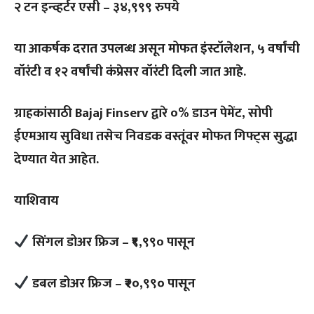
२ टन इन्व्हर्टर एसी – ३४,९९९ रुपये
या आकर्षक दरात उपलब्ध असून मोफत इंस्टॉलेशन, ५ वर्षांची
वॉरंटी व १२ वर्षांची कंप्रेसर वॉरंटी दिली जात आहे.
ग्राहकांसाठी Bajaj Finserv द्वारे ०% डाउन पेमेंट, सोपी
ईएमआय सुविधा तसेच निवडक वस्तूंवर मोफत गिफ्ट्स सुद्धा
देण्यात येत आहेत.
याशिवाय
सिंगल डोअर फ्रिज – ₹९,९९० पासून
डबल डोअर फ्रिज – ₹२०,९९० पासून