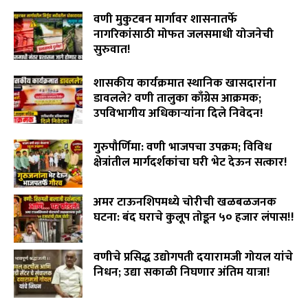
August 3, 2026
वणी मुकुटबन मार्गावर शासनातर्फे
नागरिकांसाठी मोफत जलसमाधी योजनेची
सुरुवात!
August 2, 2026
शासकीय कार्यक्रमात स्थानिक खासदारांना
डावलले? वणी तालुका काँग्रेस आक्रमक;
उपविभागीय अधिकाऱ्यांना दिले निवेदन!
July 31, 2026
गुरुपौर्णिमा: वणी भाजपचा उपक्रम; विविध
क्षेत्रांतील मार्गदर्शकांचा घरी भेट देऊन सत्कार!
July 29, 2026
अमर टाऊनशिपमध्ये चोरीची खळबळजनक
घटना: बंद घराचे कुलूप तोडून ५० हजार लंपास!!
July 28, 2026
वणीचे प्रसिद्ध उद्योगपती दयारामजी गोयल यांचे
निधन; उद्या सकाळी निघणार अंतिम यात्रा!
July 27, 2026