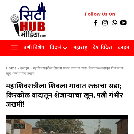
रियल इस्टेट
Follow Us On
Videos
Agro
वणी विशेष
विदर्भ
महाराष्ट्र
देश विदेश
क्राइम
Home
क्राइम
महाशिवरात्रीला शिबला गावात रक्ताचा सडा; किरकोळ वादातून शेजाऱ्याचा
खून, पत्नी गंभीर जखमी!
महाशिवरात्रीला शिबला गावात रक्ताचा सडा;
किरकोळ वादातून शेजाऱ्याचा खून, पत्नी गंभीर
जखमी!