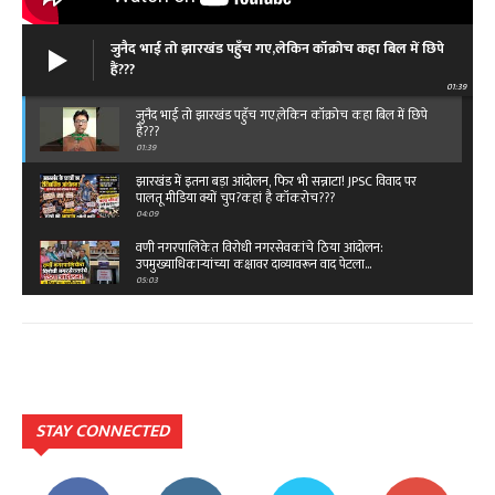
जुनैद भाई तो झारखंड पहुँच गए,लेकिन कॉक्रोच कहा बिल में छिपे
हैं???
01:39
जुनैद भाई तो झारखंड पहुँच गए,लेकिन कॉक्रोच कहा बिल में छिपे
हैं???
01:39
झारखंड में इतना बड़ा आंदोलन, फिर भी सन्नाटा! JPSC विवाद पर
पालतू मीडिया क्यों चुप?कहां है कॉकरोच???
04:09
वणी नगरपालिकेत विरोधी नगरसेवकांचे ठिया आंदोलन:
उपमुख्याधिकाऱ्यांच्या कक्षावर दाव्यावरून वाद पेटला...
05:03
बेंगलारुत राष्ट्रीय ओबीसी महासंघाचे ११ वे राष्ट्रीय
महाअधिवेशन,विजय पिदुरकर यांच्या नेतृत्वात टीम…
02:49
क्या है रफी साहब के आखिरी गीत की कहानी...तू कहीं आसपास
है दोस्त…
03:45
STAY CONNECTED
क्या है रफी साहब के आखिरी गीत की कहानी...तू कहीं आसपास
है दोस्त…
03:45