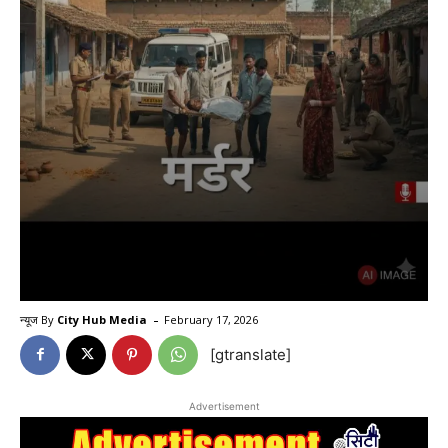
-
न्यूज By
City Hub Media
February 17, 2026
[gtranslate]
Advertisement