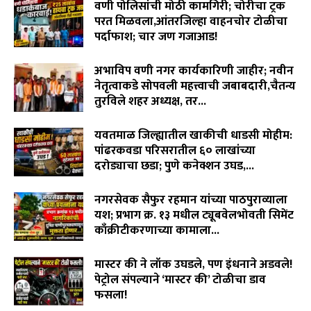
वणी पोलिसांची मोठी कामगिरी; चोरीचा ट्रक
परत मिळवला,आंतरजिल्हा वाहनचोर टोळीचा
पर्दाफाश; चार जण गजाआड!
August 7, 2026
अभाविप वणी नगर कार्यकारिणी जाहीर; नवीन
नेतृत्वाकडे सोपवली महत्त्वाची जबाबदारी,चैतन्य
तुरविले शहर अध्यक्ष, तर...
August 7, 2026
यवतमाळ जिल्ह्यातील खाकीची धाडसी मोहीम:
पांढरकवडा परिसरातील ६० लाखांच्या
दरोड्याचा छडा; पुणे कनेक्शन उघड,...
August 6, 2026
नगरसेवक सैफुर रहमान यांच्या पाठपुराव्याला
यश; प्रभाग क्र. १३ मधील ट्यूबवेलभोवती सिमेंट
काँक्रीटीकरणाच्या कामाला...
August 6, 2026
मास्टर की ने लॉक उघडले, पण इंधनाने अडवले!
पेट्रोल संपल्याने ‘मास्टर की’ टोळीचा डाव
फसला!