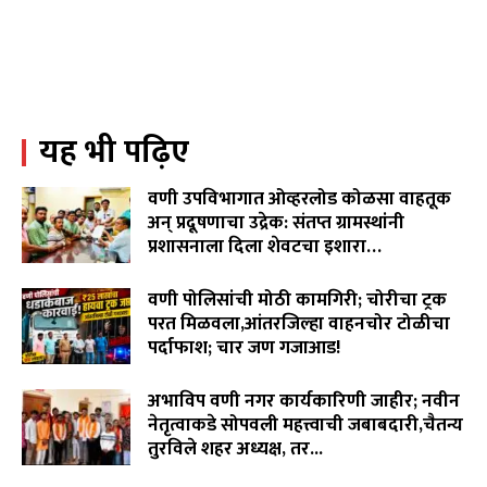
पावसासाठी,सर्वांच्या सुखसमृद्धीसाठी देवीला साकडे घालण्याची
पिढ्यांपासून चालत आलेली परंपरा...
02:25
जनप्रतिनिधी गप्प,कोलगाव साखरा रस्ता चिखलात!शेवटचा
इशारा!९ जुलैला वेकोलीची कोळसा वाहतूक रोखणार.
02:55
यह भी पढ़िए
WCL विरुद्ध वृद्ध शेतकरी दांपत्याचा लढा! न्यायासाठी विजय
पिदुरकर मैदानात...
06:18
वणी उपविभागात ओव्हरलोड कोळसा वाहतूक
वारंवार निवेदन देऊनही जनप्रतिनिधी व लोकनिर्माण विभागाची झोप
अन् प्रदूषणाचा उद्रेक: संतप्त ग्रामस्थांनी
उघडेना,खराब रस्त्यांमुळे गावकरी संतप्त.
प्रशासनाला दिला शेवटचा इशारा…
02:16
August 8, 2026
"विमा कंपन्या मालामाल, शेतकरी कंगाल?"विजय पिदूरकर यांचा
वणी पोलिसांची मोठी कामगिरी; चोरीचा ट्रक
पिक विमा कंपनीच्या धोरणाविरोधात लढा…
04:11
परत मिळवला,आंतरजिल्हा वाहनचोर टोळीचा
पर्दाफाश; चार जण गजाआड!
August 7, 2026
अभाविप वणी नगर कार्यकारिणी जाहीर; नवीन
नेतृत्वाकडे सोपवली महत्त्वाची जबाबदारी,चैतन्य
तुरविले शहर अध्यक्ष, तर...
August 7, 2026