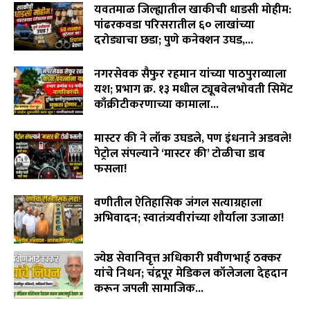
यवतमाळ जिल्ह्यातील खाकीची धाडसी मोहीम:
पांढरकवडा परिसरातील ६० लाखांच्या
दरोड्याचा छडा; पुणे कनेक्शन उघड,...
August 6, 2026
नगरसेवक सैफुर रहमान यांच्या पाठपुराव्याला
यश; प्रभाग क्र. १३ मधील ट्यूबवेलभोवती सिमेंट
काँक्रीटीकरणाच्या कामाला...
August 6, 2026
मास्टर की ने लॉक उघडले, पण इंधनाने अडवले!
पेट्रोल संपल्याने ‘मास्टर की’ टोळीचा डाव
फसला!
August 5, 2026
वणीतील ऐतिहासिक जंगल सत्याग्रहाला
अभिवादन; स्वातंत्र्यवीरांच्या शौर्याला उजाळा!
August 4, 2026
ज्येष्ठ सेवानिवृत्त अधिकारी प्रवीणभाई ठक्कर
यांचे निधन; चंद्रपूर मेडिकल कॉलेजला देहदान
करून जपली सामाजिक...
August 3, 2026