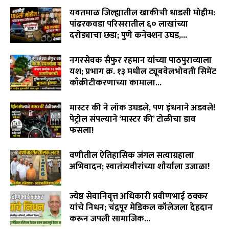
August 7, 2026
यवतमाळ जिल्ह्यातील खाकीची धाडसी मोहीम:
पांढरकवडा परिसरातील ६० लाखांच्या
दरोड्याचा छडा; पुणे कनेक्शन उघड,...
August 6, 2026
नगरसेवक सैफुर रहमान यांच्या पाठपुराव्याला
यश; प्रभाग क्र. १३ मधील ट्यूबवेलभोवती सिमेंट
काँक्रीटीकरणाच्या कामाला...
August 6, 2026
मास्टर की ने लॉक उघडले, पण इंधनाने अडवले!
पेट्रोल संपल्याने ‘मास्टर की’ टोळीचा डाव
फसला!
August 5, 2026
वणीतील ऐतिहासिक जंगल सत्याग्रहाला
अभिवादन; स्वातंत्र्यवीरांच्या शौर्याला उजाळा!
August 4, 2026
ज्येष्ठ सेवानिवृत्त अधिकारी प्रवीणभाई ठक्कर
यांचे निधन; चंद्रपूर मेडिकल कॉलेजला देहदान
करून जपली सामाजिक...