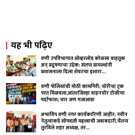
पावसासाठी,सर्वांच्या सुखसमृद्धीसाठी देवीला साकडे घालण्याची
पिढ्यांपासून चालत आलेली परंपरा...
02:25
जनप्रतिनिधी गप्प,कोलगाव साखरा रस्ता चिखलात!शेवटचा
इशारा!९ जुलैला वेकोलीची कोळसा वाहतूक रोखणार.
02:55
यह भी पढ़िए
WCL विरुद्ध वृद्ध शेतकरी दांपत्याचा लढा! न्यायासाठी विजय
पिदुरकर मैदानात...
06:18
वणी उपविभागात ओव्हरलोड कोळसा वाहतूक
वारंवार निवेदन देऊनही जनप्रतिनिधी व लोकनिर्माण विभागाची झोप
अन् प्रदूषणाचा उद्रेक: संतप्त ग्रामस्थांनी
उघडेना,खराब रस्त्यांमुळे गावकरी संतप्त.
प्रशासनाला दिला शेवटचा इशारा…
02:16
August 8, 2026
"विमा कंपन्या मालामाल, शेतकरी कंगाल?"विजय पिदूरकर यांचा
वणी पोलिसांची मोठी कामगिरी; चोरीचा ट्रक
पिक विमा कंपनीच्या धोरणाविरोधात लढा…
04:11
परत मिळवला,आंतरजिल्हा वाहनचोर टोळीचा
पर्दाफाश; चार जण गजाआड!
August 7, 2026
अभाविप वणी नगर कार्यकारिणी जाहीर; नवीन
नेतृत्वाकडे सोपवली महत्त्वाची जबाबदारी,चैतन्य
तुरविले शहर अध्यक्ष, तर...