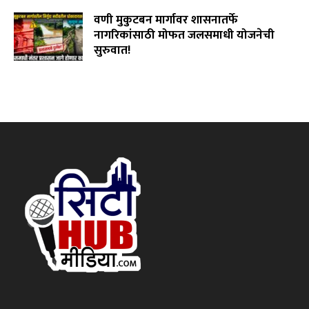
August 3, 2026
वणी मुकुटबन मार्गावर शासनातर्फे
नागरिकांसाठी मोफत जलसमाधी योजनेची
सुरुवात!
August 2, 2026