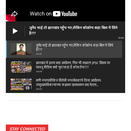
जुनैद भाई तो झारखंड पहुँच गए,लेकिन कॉक्रोच कहा बिल में छिपे
हैं???
01:39
जुनैद भाई तो झारखंड पहुँच गए,लेकिन कॉक्रोच कहा बिल में छिपे
हैं???
01:39
झारखंड में इतना बड़ा आंदोलन, फिर भी सन्नाटा! JPSC विवाद पर
पालतू मीडिया क्यों चुप?कहां है कॉकरोच???
04:09
वणी नगरपालिकेत विरोधी नगरसेवकांचे ठिया आंदोलन:
उपमुख्याधिकाऱ्यांच्या कक्षावर दाव्यावरून वाद पेटला...
05:03
बेंगलारुत राष्ट्रीय ओबीसी महासंघाचे ११ वे राष्ट्रीय
महाअधिवेशन,विजय पिदुरकर यांच्या नेतृत्वात टीम…
02:49
क्या है रफी साहब के आखिरी गीत की कहानी...तू कहीं आसपास
है दोस्त…
03:45
STAY CONNECTED