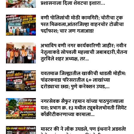
प्रशासनाला दिला शेवटचा इशारा…
August 8, 2026
वणी पोलिसांची मोठी कामगिरी; चोरीचा ट्रक
परत मिळवला,आंतरजिल्हा वाहनचोर टोळीचा
पर्दाफाश; चार जण गजाआड!
August 7, 2026
अभाविप वणी नगर कार्यकारिणी जाहीर; नवीन
नेतृत्वाकडे सोपवली महत्त्वाची जबाबदारी,चैतन्य
तुरविले शहर अध्यक्ष, तर...
August 7, 2026
यवतमाळ जिल्ह्यातील खाकीची धाडसी मोहीम:
पांढरकवडा परिसरातील ६० लाखांच्या
दरोड्याचा छडा; पुणे कनेक्शन उघड,...
August 6, 2026
नगरसेवक सैफुर रहमान यांच्या पाठपुराव्याला
यश; प्रभाग क्र. १३ मधील ट्यूबवेलभोवती सिमेंट
काँक्रीटीकरणाच्या कामाला...
August 6, 2026
मास्टर की ने लॉक उघडले, पण इंधनाने अडवले!