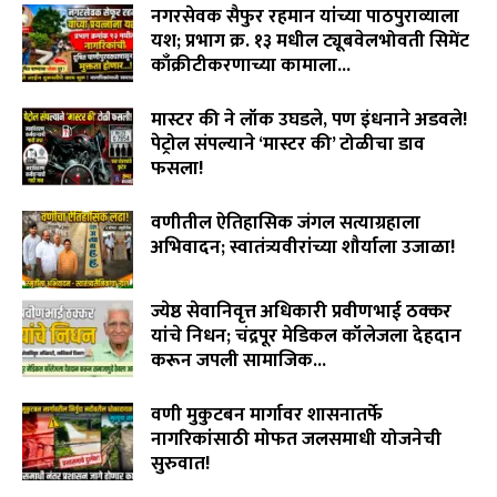
नगरसेवक सैफुर रहमान यांच्या पाठपुराव्याला
यश; प्रभाग क्र. १३ मधील ट्यूबवेलभोवती सिमेंट
काँक्रीटीकरणाच्या कामाला...
August 6, 2026
मास्टर की ने लॉक उघडले, पण इंधनाने अडवले!
पेट्रोल संपल्याने ‘मास्टर की’ टोळीचा डाव
फसला!
August 5, 2026
वणीतील ऐतिहासिक जंगल सत्याग्रहाला
अभिवादन; स्वातंत्र्यवीरांच्या शौर्याला उजाळा!
August 4, 2026
ज्येष्ठ सेवानिवृत्त अधिकारी प्रवीणभाई ठक्कर
यांचे निधन; चंद्रपूर मेडिकल कॉलेजला देहदान
करून जपली सामाजिक...
August 3, 2026
वणी मुकुटबन मार्गावर शासनातर्फे
नागरिकांसाठी मोफत जलसमाधी योजनेची
सुरुवात!
August 2, 2026