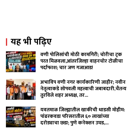
पावसासाठी,सर्वांच्या सुखसमृद्धीसाठी देवीला साकडे घालण्याची
पिढ्यांपासून चालत आलेली परंपरा...
02:25
जनप्रतिनिधी गप्प,कोलगाव साखरा रस्ता चिखलात!शेवटचा
इशारा!९ जुलैला वेकोलीची कोळसा वाहतूक रोखणार.
02:55
यह भी पढ़िए
WCL विरुद्ध वृद्ध शेतकरी दांपत्याचा लढा! न्यायासाठी विजय
पिदुरकर मैदानात...
06:18
वणी पोलिसांची मोठी कामगिरी; चोरीचा ट्रक
वारंवार निवेदन देऊनही जनप्रतिनिधी व लोकनिर्माण विभागाची झोप
परत मिळवला,आंतरजिल्हा वाहनचोर टोळीचा
उघडेना,खराब रस्त्यांमुळे गावकरी संतप्त.
पर्दाफाश; चार जण गजाआड!
02:16
August 7, 2026
"विमा कंपन्या मालामाल, शेतकरी कंगाल?"विजय पिदूरकर यांचा
अभाविप वणी नगर कार्यकारिणी जाहीर; नवीन
पिक विमा कंपनीच्या धोरणाविरोधात लढा…
04:11
नेतृत्वाकडे सोपवली महत्त्वाची जबाबदारी,चैतन्य
तुरविले शहर अध्यक्ष, तर...
August 7, 2026
यवतमाळ जिल्ह्यातील खाकीची धाडसी मोहीम:
पांढरकवडा परिसरातील ६० लाखांच्या
दरोड्याचा छडा; पुणे कनेक्शन उघड,...
August 6, 2026