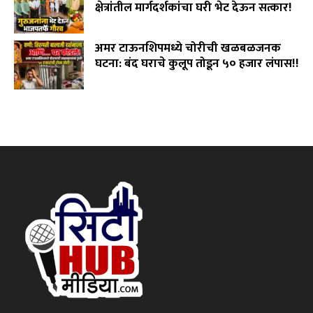
क्षेत्रांतील मार्गदर्शकांचा घरी भेट देऊन सत्कार!
July 29, 2026
अमर टाऊनशिपमध्ये चोरीची खळबळजनक
घटना: बंद घराचे कुलूप तोडून ५० हजार लंपास!!
July 28, 2026