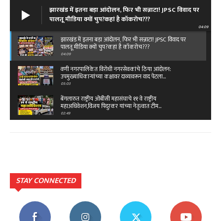
झारखंड में इतना बड़ा आंदोलन, फिर भी सन्नाटा! JPSC विवाद पर
पालतू मीडिया क्यों चुप?कहां है कॉकरोच???
04:09
झारखंड में इतना बड़ा आंदोलन, फिर भी सन्नाटा! JPSC विवाद पर
पालतू मीडिया क्यों चुप?कहां है कॉकरोच???
04:09
वणी नगरपालिकेत विरोधी नगरसेवकांचे ठिया आंदोलन:
उपमुख्याधिकाऱ्यांच्या कक्षावर दाव्यावरून वाद पेटला...
05:03
बेंगलारुत राष्ट्रीय ओबीसी महासंघाचे ११ वे राष्ट्रीय
महाअधिवेशन,विजय पिदुरकर यांच्या नेतृत्वात टीम…
02:49
क्या है रफी साहब के आखिरी गीत की कहानी...तू कहीं आसपास
है दोस्त…
03:45
क्या है रफी साहब के आखिरी गीत की कहानी...तू कहीं आसपास
है दोस्त…
03:45
STAY CONNECTED
सुधीरभाऊ मुनगंटीवार यांच्या ६४ व्या वाढदिवसानिमित्त वणी बस
स्थानकावर ६४ वृक्षांचे रोपण!
03:25
नागपुर में भव्य राष्ट्रीय अधिवेशन | "शून्य अपघात मेरी जिम्मेदारी" |