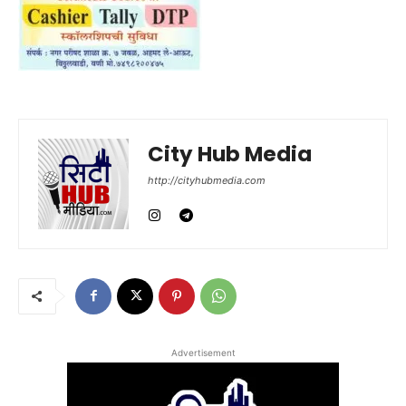
City Hub Media
http://cityhubmedia.com
Advertisement