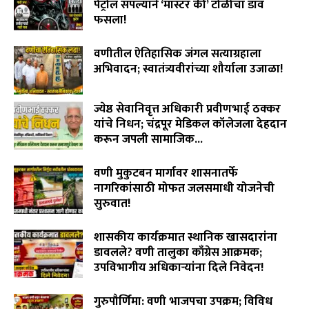
पेट्रोल संपल्याने ‘मास्टर की’ टोळीचा डाव
फसला!
August 5, 2026
वणीतील ऐतिहासिक जंगल सत्याग्रहाला
अभिवादन; स्वातंत्र्यवीरांच्या शौर्याला उजाळा!
August 4, 2026
ज्येष्ठ सेवानिवृत्त अधिकारी प्रवीणभाई ठक्कर
यांचे निधन; चंद्रपूर मेडिकल कॉलेजला देहदान
करून जपली सामाजिक...
August 3, 2026
वणी मुकुटबन मार्गावर शासनातर्फे
नागरिकांसाठी मोफत जलसमाधी योजनेची
सुरुवात!
August 2, 2026
शासकीय कार्यक्रमात स्थानिक खासदारांना
डावलले? वणी तालुका काँग्रेस आक्रमक;
उपविभागीय अधिकाऱ्यांना दिले निवेदन!
July 31, 2026
गुरुपौर्णिमा: वणी भाजपचा उपक्रम; विविध