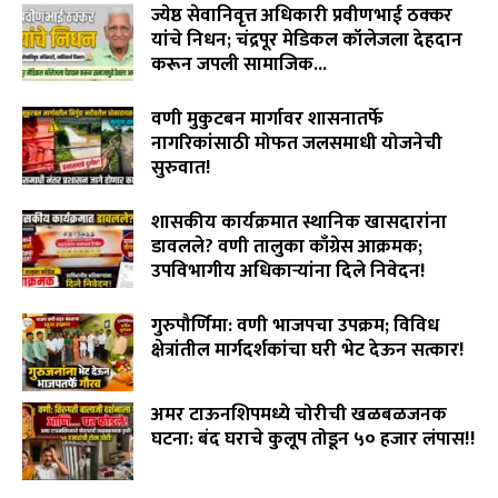
ज्येष्ठ सेवानिवृत्त अधिकारी प्रवीणभाई ठक्कर
यांचे निधन; चंद्रपूर मेडिकल कॉलेजला देहदान
करून जपली सामाजिक...
August 3, 2026
वणी मुकुटबन मार्गावर शासनातर्फे
नागरिकांसाठी मोफत जलसमाधी योजनेची
सुरुवात!
August 2, 2026
शासकीय कार्यक्रमात स्थानिक खासदारांना
डावलले? वणी तालुका काँग्रेस आक्रमक;
उपविभागीय अधिकाऱ्यांना दिले निवेदन!
July 31, 2026
गुरुपौर्णिमा: वणी भाजपचा उपक्रम; विविध
क्षेत्रांतील मार्गदर्शकांचा घरी भेट देऊन सत्कार!
July 29, 2026
अमर टाऊनशिपमध्ये चोरीची खळबळजनक
घटना: बंद घराचे कुलूप तोडून ५० हजार लंपास!!
July 28, 2026