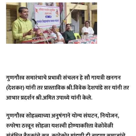
गुणगौरव समारंभाचे प्रभावी संचलन हे सौ गायत्री खनगन
(देशकर) यांनी तर प्रास्ताविक श्री.विवेक देशपांडे सर यांनी तर
आभार प्रदर्शन श्री.अमित उपाध्ये यांनी केले.
गुणगौरव सोहळ्याच्या अनुषंगाने योग्य संघटन, नियोजन,
रुपरेषा ठरवून सोहळा यशस्वी होण्याकरिता वेळोवेळी
संबंधित बैठकांचे सत्र, काटेकोर मांडणी ही ब्राह्मण समाजांचे