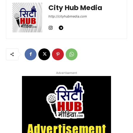
City Hub Media
http://cityhubmedia.com
Advertisement