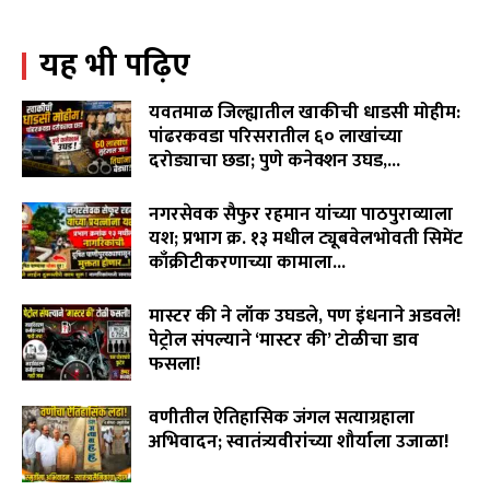
पिदुरकर मैदानात...
06:18
यह भी पढ़िए
वारंवार निवेदन देऊनही जनप्रतिनिधी व लोकनिर्माण विभागाची झोप
उघडेना,खराब रस्त्यांमुळे गावकरी संतप्त.
02:16
यवतमाळ जिल्ह्यातील खाकीची धाडसी मोहीम:
"विमा कंपन्या मालामाल, शेतकरी कंगाल?"विजय पिदूरकर यांचा
पांढरकवडा परिसरातील ६० लाखांच्या
पिक विमा कंपनीच्या धोरणाविरोधात लढा…
दरोड्याचा छडा; पुणे कनेक्शन उघड,...
04:11
August 6, 2026
लोकांना भरभरून हसवणारा आज बाप आणि मुलाचं भावनिक नातं
नगरसेवक सैफुर रहमान यांच्या पाठपुराव्याला
दाखवून डोळ्यात अश्रू आणतोय…
06:41
यश; प्रभाग क्र. १३ मधील ट्यूबवेलभोवती सिमेंट
काँक्रीटीकरणाच्या कामाला...
August 6, 2026
मास्टर की ने लॉक उघडले, पण इंधनाने अडवले!
पेट्रोल संपल्याने ‘मास्टर की’ टोळीचा डाव
फसला!
August 5, 2026
वणीतील ऐतिहासिक जंगल सत्याग्रहाला
अभिवादन; स्वातंत्र्यवीरांच्या शौर्याला उजाळा!
August 4, 2026