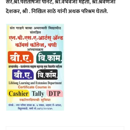
सर,श्री.परीतोषजी पानट, श्री.वैभवजी मेहता, श्री.श्रवणजी
देशकर, श्री . निखिल साठे यांनी अथक परिश्रम घेतले.