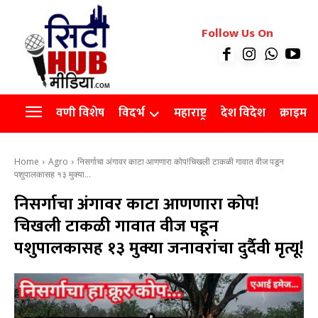
रियल इस्टेट
Follow Us On
Videos
Agro
वणी विशेष
विदर्भ
महाराष्ट्र
देश विदेश
क्राइम
Home
Agro
निसर्गाचा अंगावर काटा आणणारा कोप!चिखली टाकळी गावात वीज पडून
पशुपालकासह १३ मुक्या...
निसर्गाचा अंगावर काटा आणणारा कोप!
चिखली टाकळी गावात वीज पडून
पशुपालकासह १३ मुक्या जनावरांचा दुर्दैवी मृत्यू!