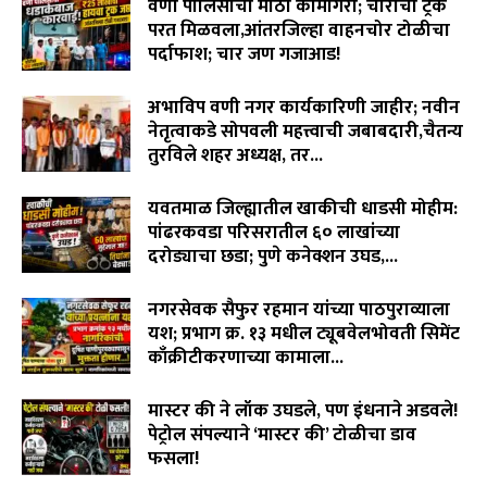
वणी पोलिसांची मोठी कामगिरी; चोरीचा ट्रक
वारंवार निवेदन देऊनही जनप्रतिनिधी व लोकनिर्माण विभागाची झोप
परत मिळवला,आंतरजिल्हा वाहनचोर टोळीचा
उघडेना,खराब रस्त्यांमुळे गावकरी संतप्त.
पर्दाफाश; चार जण गजाआड!
02:16
August 7, 2026
"विमा कंपन्या मालामाल, शेतकरी कंगाल?"विजय पिदूरकर यांचा
अभाविप वणी नगर कार्यकारिणी जाहीर; नवीन
पिक विमा कंपनीच्या धोरणाविरोधात लढा…
04:11
नेतृत्वाकडे सोपवली महत्त्वाची जबाबदारी,चैतन्य
तुरविले शहर अध्यक्ष, तर...
August 7, 2026
यवतमाळ जिल्ह्यातील खाकीची धाडसी मोहीम:
पांढरकवडा परिसरातील ६० लाखांच्या
दरोड्याचा छडा; पुणे कनेक्शन उघड,...
August 6, 2026
नगरसेवक सैफुर रहमान यांच्या पाठपुराव्याला
यश; प्रभाग क्र. १३ मधील ट्यूबवेलभोवती सिमेंट
काँक्रीटीकरणाच्या कामाला...
August 6, 2026
मास्टर की ने लॉक उघडले, पण इंधनाने अडवले!
पेट्रोल संपल्याने ‘मास्टर की’ टोळीचा डाव
फसला!
August 5, 2026