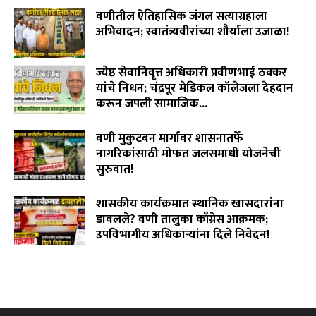
वणीतील ऐतिहासिक जंगल सत्याग्रहाला
अभिवादन; स्वातंत्र्यवीरांच्या शौर्याला उजाळा!
August 4, 2026
ज्येष्ठ सेवानिवृत्त अधिकारी प्रवीणभाई ठक्कर
यांचे निधन; चंद्रपूर मेडिकल कॉलेजला देहदान
करून जपली सामाजिक...
August 3, 2026
वणी मुकुटबन मार्गावर शासनातर्फे
नागरिकांसाठी मोफत जलसमाधी योजनेची
सुरुवात!
August 2, 2026
शासकीय कार्यक्रमात स्थानिक खासदारांना
डावलले? वणी तालुका काँग्रेस आक्रमक;
उपविभागीय अधिकाऱ्यांना दिले निवेदन!
July 31, 2026