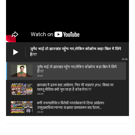
जुनैद भाई तो झारखंड पहुँच गए,लेकिन कॉक्रोच कहा बिल में छिपे
हैं???
01:39
जुनैद भाई तो झारखंड पहुँच गए,लेकिन कॉक्रोच कहा बिल में छिपे
हैं???
01:39
झारखंड में इतना बड़ा आंदोलन, फिर भी सन्नाटा! JPSC विवाद पर
पालतू मीडिया क्यों चुप?कहां है कॉकरोच???
04:09
वणी नगरपालिकेत विरोधी नगरसेवकांचे ठिया आंदोलन:
उपमुख्याधिकाऱ्यांच्या कक्षावर दाव्यावरून वाद पेटला...
05:03
बेंगलारुत राष्ट्रीय ओबीसी महासंघाचे ११ वे राष्ट्रीय
महाअधिवेशन,विजय पिदुरकर यांच्या नेतृत्वात टीम…
02:49