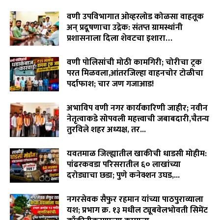
August 8, 2026
"विमा कंपन्या मालामाल, शेतकरी कंगाल?"विजय पिदूरकर यांचा
वणी उपविभागात ओव्हरलोड कोळसा वाहतूक
पिक विमा कंपनीच्या धोरणाविरोधात लढा…
04:11
अन् प्रदूषणाचा उद्रेक: संतप्त ग्रामस्थांनी
प्रशासनाला दिला शेवटचा इशारा…
August 8, 2026
वणी पोलिसांची मोठी कामगिरी; चोरीचा ट्रक
परत मिळवला,आंतरजिल्हा वाहनचोर टोळीचा
पर्दाफाश; चार जण गजाआड!
August 7, 2026
अभाविप वणी नगर कार्यकारिणी जाहीर; नवीन
नेतृत्वाकडे सोपवली महत्त्वाची जबाबदारी,चैतन्य
तुरविले शहर अध्यक्ष, तर...
August 7, 2026
यवतमाळ जिल्ह्यातील खाकीची धाडसी मोहीम:
पांढरकवडा परिसरातील ६० लाखांच्या
दरोड्याचा छडा; पुणे कनेक्शन उघड,...
August 6, 2026
नगरसेवक सैफुर रहमान यांच्या पाठपुराव्याला
यश; प्रभाग क्र. १३ मधील ट्यूबवेलभोवती सिमेंट