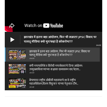
झारखंड में इतना बड़ा आंदोलन, फिर भी सन्नाटा! JPSC विवाद पर
पालतू मीडिया क्यों चुप?कहां है कॉकरोच???
04:09
झारखंड में इतना बड़ा आंदोलन, फिर भी सन्नाटा! JPSC विवाद पर
पालतू मीडिया क्यों चुप?कहां है कॉकरोच???
04:09
वणी नगरपालिकेत विरोधी नगरसेवकांचे ठिया आंदोलन:
उपमुख्याधिकाऱ्यांच्या कक्षावर दाव्यावरून वाद पेटला...
05:03
बेंगलारुत राष्ट्रीय ओबीसी महासंघाचे ११ वे राष्ट्रीय
महाअधिवेशन,विजय पिदुरकर यांच्या नेतृत्वात टीम…
02:49
क्या है रफी साहब के आखिरी गीत की कहानी...तू कहीं आसपास
है दोस्त…
03:45