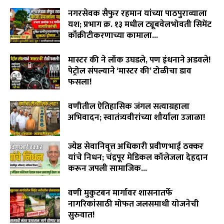
August 6, 2026
लोकांना भरभरून हसवणारा आज बाप आणि मुलाचं भावनिक नातं
नगरसेवक सैफुर रहमान यांच्या पाठपुराव्याला
दाखवून डोळ्यात अश्रू आणतोय…
06:41
यश; प्रभाग क्र. १३ मधील ट्यूबवेलभोवती सिमेंट
काँक्रीटीकरणाच्या कामाला...
August 6, 2026
मास्टर की ने लॉक उघडले, पण इंधनाने अडवले!
पेट्रोल संपल्याने ‘मास्टर की’ टोळीचा डाव
फसला!
August 5, 2026
वणीतील ऐतिहासिक जंगल सत्याग्रहाला
अभिवादन; स्वातंत्र्यवीरांच्या शौर्याला उजाळा!
August 4, 2026
ज्येष्ठ सेवानिवृत्त अधिकारी प्रवीणभाई ठक्कर
यांचे निधन; चंद्रपूर मेडिकल कॉलेजला देहदान
करून जपली सामाजिक...
August 3, 2026
वणी मुकुटबन मार्गावर शासनातर्फे
नागरिकांसाठी मोफत जलसमाधी योजनेची
सुरुवात!