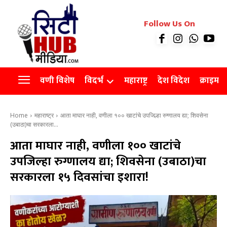
रियल इस्टेट
Follow Us On
Videos
Agro
वणी विशेष
विदर्भ
महाराष्ट्र
देश विदेश
क्राइम
Home
महाराष्ट्र
आता माघार नाही, वणीला १०० खाटांचे उपजिल्हा रुग्णालय द्या; शिवसेना
(उबाठा)चा सरकारला...
आता माघार नाही, वणीला १०० खाटांचे
उपजिल्हा रुग्णालय द्या; शिवसेना (उबाठा)चा
सरकारला १५ दिवसांचा इशारा!