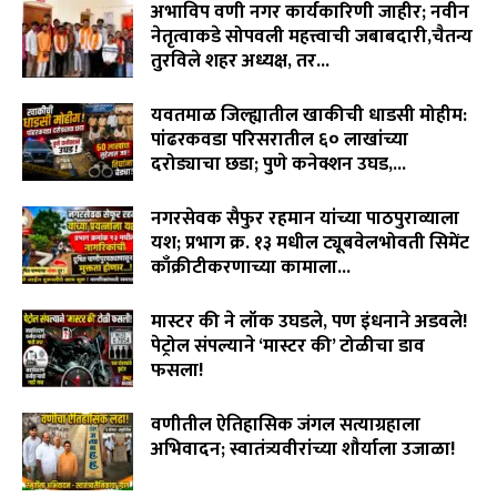
अभाविप वणी नगर कार्यकारिणी जाहीर; नवीन
नेतृत्वाकडे सोपवली महत्त्वाची जबाबदारी,चैतन्य
तुरविले शहर अध्यक्ष, तर...
August 7, 2026
यवतमाळ जिल्ह्यातील खाकीची धाडसी मोहीम:
पांढरकवडा परिसरातील ६० लाखांच्या
दरोड्याचा छडा; पुणे कनेक्शन उघड,...
August 6, 2026
नगरसेवक सैफुर रहमान यांच्या पाठपुराव्याला
यश; प्रभाग क्र. १३ मधील ट्यूबवेलभोवती सिमेंट
काँक्रीटीकरणाच्या कामाला...
August 6, 2026
मास्टर की ने लॉक उघडले, पण इंधनाने अडवले!
पेट्रोल संपल्याने ‘मास्टर की’ टोळीचा डाव
फसला!
August 5, 2026
वणीतील ऐतिहासिक जंगल सत्याग्रहाला
अभिवादन; स्वातंत्र्यवीरांच्या शौर्याला उजाळा!
August 4, 2026