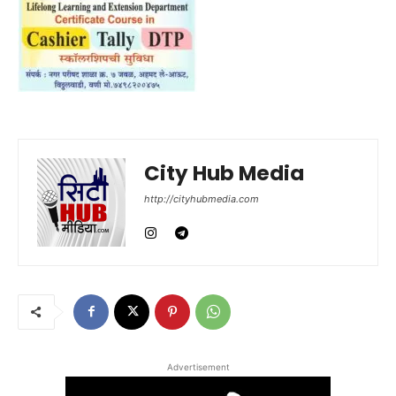
City Hub Media
http://cityhubmedia.com
Advertisement