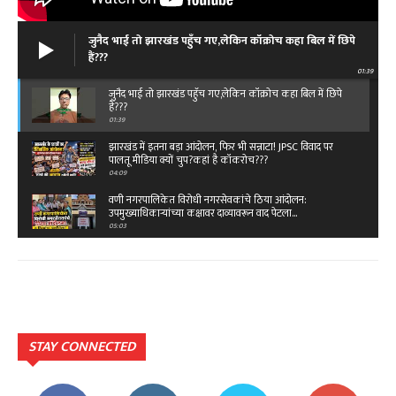
जुनैद भाई तो झारखंड पहुँच गए,लेकिन कॉक्रोच कहा बिल में छिपे
हैं???
01:39
जुनैद भाई तो झारखंड पहुँच गए,लेकिन कॉक्रोच कहा बिल में छिपे
हैं???
01:39
झारखंड में इतना बड़ा आंदोलन, फिर भी सन्नाटा! JPSC विवाद पर
पालतू मीडिया क्यों चुप?कहां है कॉकरोच???
04:09
वणी नगरपालिकेत विरोधी नगरसेवकांचे ठिया आंदोलन:
उपमुख्याधिकाऱ्यांच्या कक्षावर दाव्यावरून वाद पेटला...
05:03
बेंगलारुत राष्ट्रीय ओबीसी महासंघाचे ११ वे राष्ट्रीय
महाअधिवेशन,विजय पिदुरकर यांच्या नेतृत्वात टीम…
02:49
क्या है रफी साहब के आखिरी गीत की कहानी...तू कहीं आसपास
है दोस्त…
03:45
STAY CONNECTED
क्या है रफी साहब के आखिरी गीत की कहानी...तू कहीं आसपास
है दोस्त…
03:45