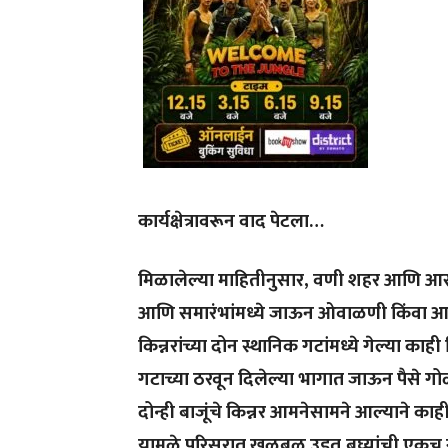
कार्यक्षेत्रावरून वाद पेटला…
मिळालेल्या माहितीनुसार, वणी शहर आणि आसप
आणि समारंभांमध्ये जाऊन ओवाळणी किंवा आ
किन्नरांच्या दोन स्थानिक गटांमध्ये गेल्या का
गटाच्या ठरवून दिलेल्या भागात जाऊन पैसे गोळ
दोन्ही बाजूंचे किन्नर आमनेसामने आल्याने
यामुळे परिसरात खळबळ उडत,बघ्यांची एकच 