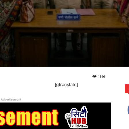
1546
[gtranslate]
Advertisement