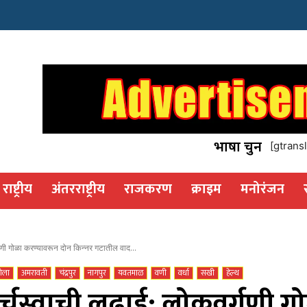
इस्टेट
os
भाषा चुनें
[gtransl
राष्ट्रीय
अंतरराष्ट्रीय
राजकरण
क्राइम
मनोरंजन
गणी गोळा करण्यावरून दोन किन्नर गटातील वाद...
ोला
अमरावती
चंद्रपुर
नागपुर
यवतमाळ
वणी
वर्धा
सखी
हेल्थ
्चस्वाची लढाई: लोकवर्गणी ग