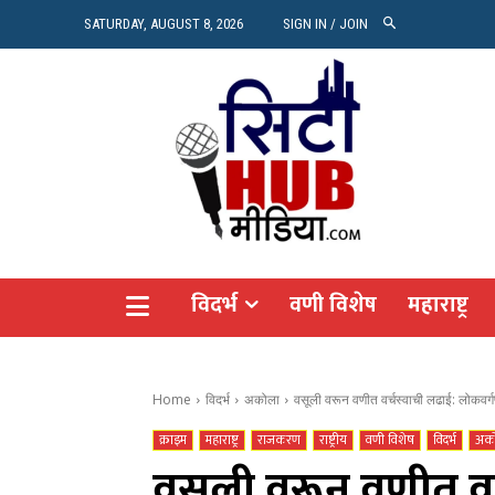
रियल 
SATURDAY, AUGUST 8, 2026
SIGN IN / JOIN
Vide
Agro
CITY
विदर्भ
वणी विशेष
महाराष्ट्र
Home
विदर्भ
अकोला
वसूली वरून वणीत वर्चस्वाची लढाई: लोकवर्
क्राइम
महाराष्ट्र
राजकरण
राष्ट्रीय
वणी विशेष
विदर्भ
अक
वसूली वरून वणीत वर