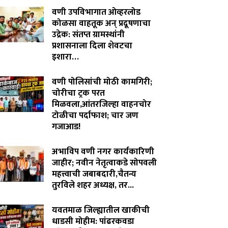
वणी उपविभागात ओव्हरलोड
कोळसा वाहतूक अन् प्रदूषणाचा
उद्रेक: संतप्त ग्रामस्थांनी
प्रशासनाला दिला शेवटचा
इशारा…
August 8, 2026
वणी पोलिसांची मोठी कामगिरी;
चोरीचा ट्रक परत
मिळवला,आंतरजिल्हा वाहनचोर
टोळीचा पर्दाफाश; चार जण
गजाआड!
August 7, 2026
अभाविप वणी नगर कार्यकारिणी
जाहीर; नवीन नेतृत्वाकडे सोपवली
महत्त्वाची जबाबदारी,चैतन्य
तुरविले शहर अध्यक्ष, तर...
August 7, 2026
यवतमाळ जिल्ह्यातील खाकीची
धाडसी मोहीम: पांढरकवडा