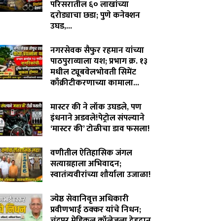
परिसरातील ६० लाखांच्या
दरोड्याचा छडा; पुणे कनेक्शन
उघड,...
August 6, 2026
नगरसेवक सैफुर रहमान यांच्या
पाठपुराव्याला यश; प्रभाग क्र. १३
मधील ट्यूबवेलभोवती सिमेंट
काँक्रीटीकरणाच्या कामाला...
August 6, 2026
मास्टर की ने लॉक उघडले, पण
इंधनाने अडवले!पेट्रोल संपल्याने
‘मास्टर की’ टोळीचा डाव फसला!
August 5, 2026
वणीतील ऐतिहासिक जंगल
सत्याग्रहाला अभिवादन;
स्वातंत्र्यवीरांच्या शौर्याला उजाळा!
August 4, 2026
ज्येष्ठ सेवानिवृत्त अधिकारी
प्रवीणभाई ठक्कर यांचे निधन;
चंद्रपूर मेडिकल कॉलेजला देहदान