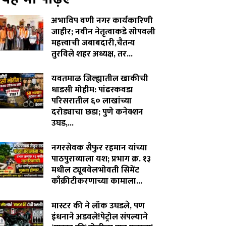
अभाविप वणी नगर कार्यकारिणी
जाहीर; नवीन नेतृत्वाकडे सोपवली
महत्त्वाची जबाबदारी,चैतन्य
तुरविले शहर अध्यक्ष, तर...
August 7, 2026
यवतमाळ जिल्ह्यातील खाकीची
धाडसी मोहीम: पांढरकवडा
परिसरातील ६० लाखांच्या
दरोड्याचा छडा; पुणे कनेक्शन
उघड,...
August 6, 2026
नगरसेवक सैफुर रहमान यांच्या
पाठपुराव्याला यश; प्रभाग क्र. १३
मधील ट्यूबवेलभोवती सिमेंट
काँक्रीटीकरणाच्या कामाला...
August 6, 2026
मास्टर की ने लॉक उघडले, पण
इंधनाने अडवले!पेट्रोल संपल्याने