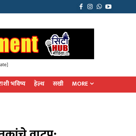
ate]
राशी भविष्य
हेल्थ
सखी
MORE
्तकांचे वाटप;