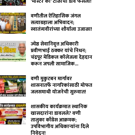
‘मास्टर की’ टोळीचा डाव फसला!
August 5, 2026
वणीतील ऐतिहासिक जंगल
सत्याग्रहाला अभिवादन;
स्वातंत्र्यवीरांच्या शौर्याला उजाळा!
August 4, 2026
ज्येष्ठ सेवानिवृत्त अधिकारी
प्रवीणभाई ठक्कर यांचे निधन;
चंद्रपूर मेडिकल कॉलेजला देहदान
करून जपली सामाजिक...
August 3, 2026
वणी मुकुटबन मार्गावर
शासनातर्फे नागरिकांसाठी मोफत
जलसमाधी योजनेची सुरुवात!
August 2, 2026
शासकीय कार्यक्रमात स्थानिक
खासदारांना डावलले? वणी
तालुका काँग्रेस आक्रमक;
उपविभागीय अधिकाऱ्यांना दिले
निवेदन!