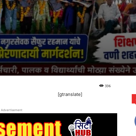
336
[gtranslate]
Advertisement