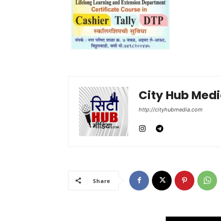
City Hub Med
http://cityhubmedia.com
Share