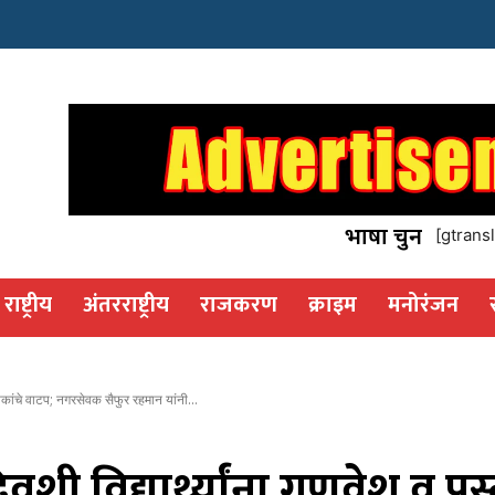
इस्टेट
os
भाषा चुनें
[gtransl
राष्ट्रीय
अंतरराष्ट्रीय
राजकरण
क्राइम
मनोरंजन
स्तकांचे वाटप; नगरसेवक सैफुर रहमान यांनी...
शी विद्यार्थ्यांना गणवेश व पुस