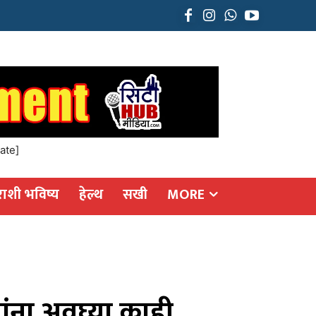
ate]
राशी भविष्य
हेल्थ
सखी
MORE
ंना अवघ्या काही