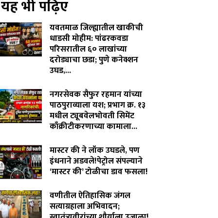
यह भी पढ़िए
यवतमाळ जिल्ह्यातील खाकीची
धाडसी मोहीम: पांढरकवडा
परिसरातील ६० लाखांच्या
दरोड्याचा छडा; पुणे कनेक्शन
उघड,...
August 6, 2026
नगरसेवक सैफुर रहमान यांच्या
पाठपुराव्याला यश; प्रभाग क्र. १३
मधील ट्यूबवेलभोवती सिमेंट
काँक्रीटीकरणाच्या कामाला...
August 6, 2026
मास्टर की ने लॉक उघडले, पण
इंधनाने अडवले!पेट्रोल संपल्याने
‘मास्टर की’ टोळीचा डाव फसला!
August 5, 2026
वणीतील ऐतिहासिक जंगल
सत्याग्रहाला अभिवादन;
स्वातंत्र्यवीरांच्या शौर्याला उजाळा!