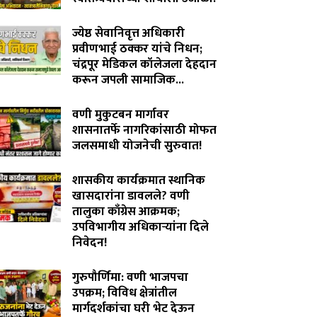
August 4, 2026
ज्येष्ठ सेवानिवृत्त अधिकारी
प्रवीणभाई ठक्कर यांचे निधन;
चंद्रपूर मेडिकल कॉलेजला देहदान
करून जपली सामाजिक...
August 3, 2026
वणी मुकुटबन मार्गावर
शासनातर्फे नागरिकांसाठी मोफत
जलसमाधी योजनेची सुरुवात!
August 2, 2026
शासकीय कार्यक्रमात स्थानिक
खासदारांना डावलले? वणी
तालुका काँग्रेस आक्रमक;
उपविभागीय अधिकाऱ्यांना दिले
निवेदन!
July 31, 2026
गुरुपौर्णिमा: वणी भाजपचा
उपक्रम; विविध क्षेत्रांतील
मार्गदर्शकांचा घरी भेट देऊन