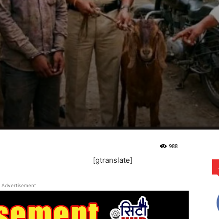
988
[gtranslate]
Advertisement