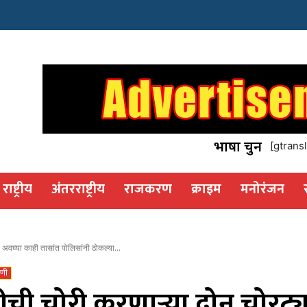
इस्टेट
os
भाषा चुनें
[gtransl
राष्ट्रीय
अंतरराष्ट्रीय
राजकरण
क्राइम
मनोरंजन
 अवघ्या काही तासांत पोलिसांनी ठोकल्या...
णी
ी चोरी करणाऱ्या दोन चोरट्या