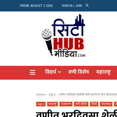
रियल 
FRIDAY, AUGUST 7, 2026
SIGN IN / JOIN
Vide
Agro
CITY
विदर्भ
वणी विशेष
महाराष्ट्र
Home
Agro
वणीत भरदिवसा शेळीची चोरी करणाऱ्या दोन चोरट्यांना
Agro
महाराष्ट्र
राजकरण
वणी विशेष
विदर्भ
यवतमाळ
व
वणीत भरदिवसा शेळीच